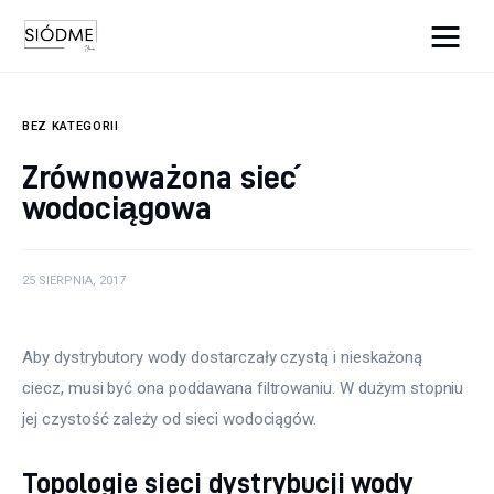
Cats And Dogs
BEZ KATEGORII
Biznes
Zrównoważona sieć
wodociągowa
Uroda
Edukacja
25 SIERPNIA, 2017
Dom i ogród
Aby dystrybutory wody dostarczały czystą i nieskażoną 
Więcej
ciecz, musi być ona poddawana filtrowaniu. W dużym stopniu 
jej czystość zależy od sieci wodociągów.  
Topologie sieci dystrybucji wody