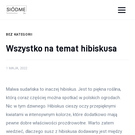
Cats And Dogs
BEZ KATEGORII
Biznes
Wszystko na temat hibiskusa
Uroda
1 MAJA, 2022
Edukacja
Dom i ogród
Malwa sudańska to inaczej hibiskus. Jest to piękna roślina, 
którą coraz częściej można spotkać w polskich ogrodach. 
Więcej
Nic w tym dziwnego. Hibiskus cieszy oczy przepięknymi 
kwiatami w intensywnym kolorze, które dodatkowo mają 
pewne dobre właściwości prozdrowotne. Warto zatem 
wiedzieć, dlaczego susz z hibiskusa dodawany jest między 