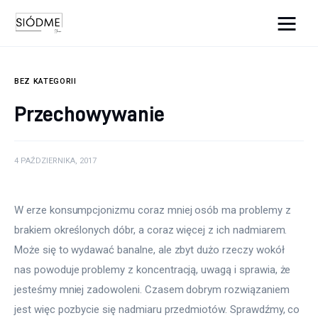
Cats And Dogs
BEZ KATEGORII
Biznes
Przechowywanie
Uroda
4 PAŹDZIERNIKA, 2017
Edukacja
Dom i ogród
W erze konsumpcjonizmu coraz mniej osób ma problemy z 
brakiem określonych dóbr, a coraz więcej z ich nadmiarem. 
Więcej
Może się to wydawać banalne, ale zbyt dużo rzeczy wokół 
nas powoduje problemy z koncentracją, uwagą i sprawia, że 
jesteśmy mniej zadowoleni. Czasem dobrym rozwiązaniem 
jest więc pozbycie się nadmiaru przedmiotów. Sprawdźmy, co 