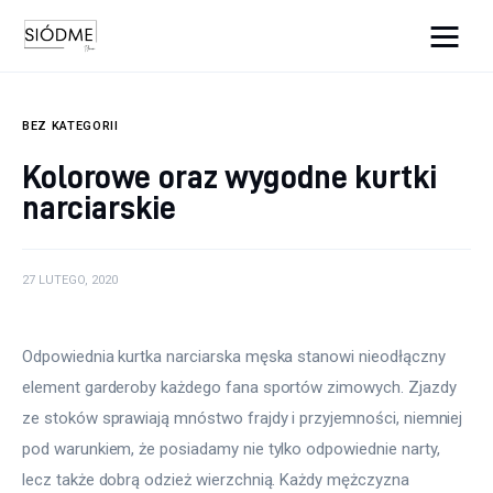
Cats And Dogs
BEZ KATEGORII
Biznes
Kolorowe oraz wygodne kurtki
narciarskie
Uroda
Edukacja
27 LUTEGO, 2020
Dom i ogród
Odpowiednia kurtka narciarska męska stanowi nieodłączny 
Więcej
element garderoby każdego fana sportów zimowych. Zjazdy 
ze stoków sprawiają mnóstwo frajdy i przyjemności, niemniej 
pod warunkiem, że posiadamy nie tylko odpowiednie narty, 
lecz także dobrą odzież wierzchnią. Każdy mężczyzna 