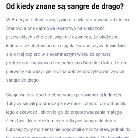
Od kiedy znane są sangre de drago?
W Ameryce Południowej żywica ta była stosowana od stuleci. 
Stanowiła ona darmowe lekarstwo na większość 
przewlekłych schorzeń, więc nic dziwnego, że okoliczna 
ludność tak chętnie po nią sięgała. Europejczycy dowiedzieli 
się o niej dopiero w siedemnastym wieku za sprawą 
podróżnika i naukowca hiszpańskiego Barnabe Cobo. To on 
pierwszy zauważył, jak można dobrze spożytkować żywicę 
sangre de drago.
Swoje wnioski oparł o obserwację peruwiańskiej ludności. 
Tubylcy sięgali po smoczą krew nader często, co wzbudziło 
jego ciekawość i skłoniło go do przeprowadzenia małego 
śledztwa. Jego efektem było odkrycie sangre de drago. 
Europejczycy momentalnie pokochali smoczą krew, jednak do 
jej wzmożonej produkcji było naprawdę daleko. Rozkręciła się 