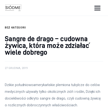
Cats And Dogs
BEZ KATEGORII
Biznes
Sangre de drago – cudowna
żywica, która może zdziałać
Uroda
wiele dobrego
Edukacja
Dom i ogród
27 GRUDNIA, 2019
Więcej
Dzikie południowoamerykańskie plemiona tubylcze do celów 
medycznych używały tylko okolicznych ziół i roślin, Dzięki ich 
dociekliwości odkryto sangre de drago, czyli cudowną żywicę 
o rozlicznych dobroczynnych właściwościach.