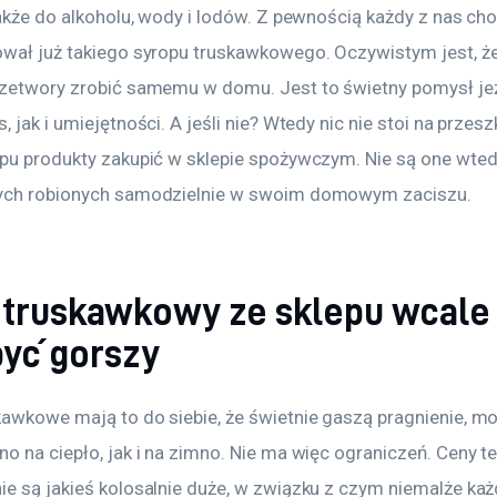
także do alkoholu, wody i lodów. Z pewnością każdy z nas cho
ował już takiego syropu truskawkowego. Oczywistym jest, ż
rzetwory zrobić samemu w domu. Jest to świetny pomysł jeż
, jak i umiejętności. A jeśli nie? Wtedy nic nie stoi na przesz
ypu produkty zakupić w sklepie spożywczym. Nie są one wtedy
tych robionych samodzielnie w swoim domowym zaciszu.
 truskawkowy ze sklepu wcale 
być gorszy
awkowe mają to do siebie, że świetnie gaszą pragnienie, moż
o na ciepło, jak i na zimno. Nie ma więc ograniczeń. Ceny t
ie są jakieś kolosalnie duże, w związku z czym niemalże każ