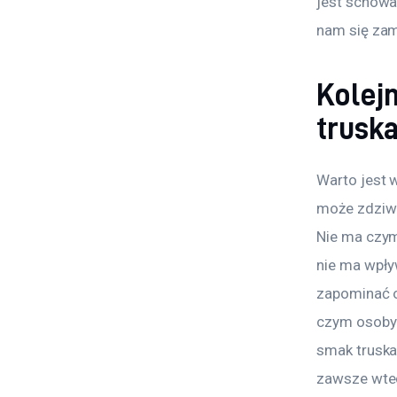
jest schowa
nam się zam
Kolej
trusk
Warto jest 
może zdziwi
Nie ma czym 
nie ma wpły
zapominać o
czym osoby 
smak truska
zawsze wted