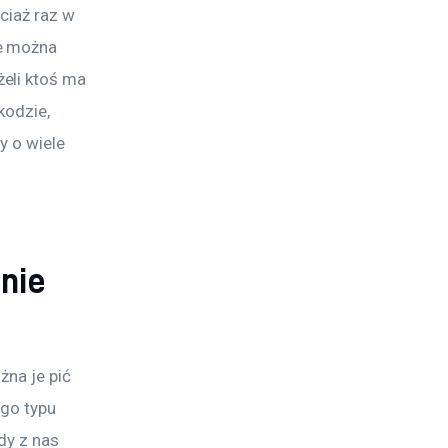
ciaż raz w 
e można 
eli ktoś ma 
kodzie, 
 o wiele 
nie
na je pić 
ego typu 
dy z nas 