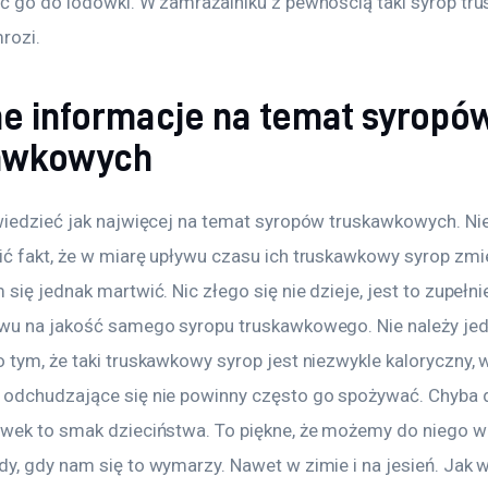
ć go do lodówki. W zamrażalniku z pewnością taki syrop tr
rozi.
ne informacje na temat syropó
awkowych
wiedzieć jak najwięcej na temat syropów truskawkowych. Nie
ć fakt, że w miarę upływu czasu ich truskawkowy syrop zmie
się jednak martwić. Nic złego się nie dzieje, jest to zupełni
wu na jakość samego syropu truskawkowego. Nie należy jed
 tym, że taki truskawkowy syrop jest niezwykle kaloryczny, 
odchudzające się nie powinny często go spożywać. Chyba 
wek to smak dzieciństwa. To piękne, że możemy do niego w
y, gdy nam się to wymarzy. Nawet w zimie i na jesień. Jak w