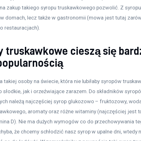
na zakup takiego syropu truskawkowego pozwolić. Z syropu
ko w domach, lecz także w gastronomii (mowa jest tutaj zaró
i o restauracjach).
y truskawkowe cieszą się bard
popularnością
 takiej osoby na świecie, która nie lubiłaby syropów truska
 słodkie, jak i orzeźwiające zarazem. Do składników syrop
ch należą najczęściej syrop glukozowo – fruktozowy, woda,
kawkowego, aromaty oraz różne witaminy (najczęściej jest t
mina D). Nie ma dużych wymogów co do przechowywania teg
hyba, że chcemy schłodzić nasz syrop w upalne dni, wtedy na