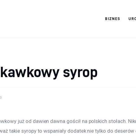
BIZNES
UR
Cats And Dogs
skawkowy syrop
0
awkowy już od dawien dawna gościł na polskich stołach. Niko
waż takie syropy to wspaniały dodatek nie tylko do deserów 