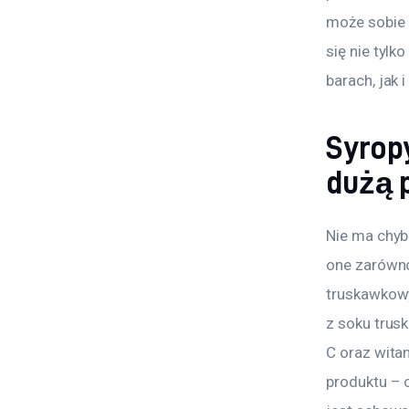
może sobie 
się nie tyl
barach, jak 
Syrop
dużą 
Nie ma chyba
one zarówno
truskawkowy
z soku trus
C oraz wita
produktu – c