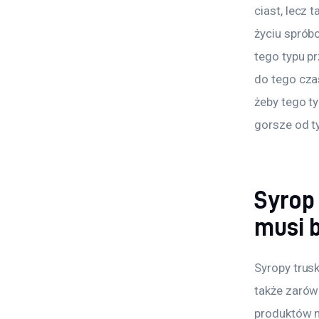
ciast, lecz 
życiu sprób
tego typu p
do tego czas
żeby tego t
gorsze od 
Syrop
musi 
Syropy trusk
także zarówn
produktów n