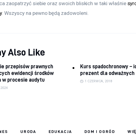
a zaopatrzyć siebie oraz swoich bliskich w taki właśnie 
syr
y
. Wszyscy na pewno będą zadowoleni.
y Also Like
ie przepisów prawnych
Kurs spadochronowy – i
cych ewidencji środków
prezent dla odważnych
 w procesie audytu
1 CZERWCA, 2018
 2024
NES
URODA
EDUKACJA
DOM I OGRÓD
WI