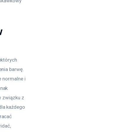
uskawkowy 
w
których 
nia barwę. 
e normalne i 
nak 
w związku z 
dla każdego 
racać 
idać, 