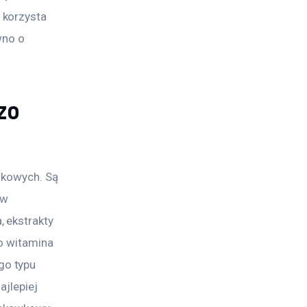
 korzysta 
wno o 
zo
wkowych. Są 
ów 
 ekstrakty 
o witamina 
o typu 
jlepiej 