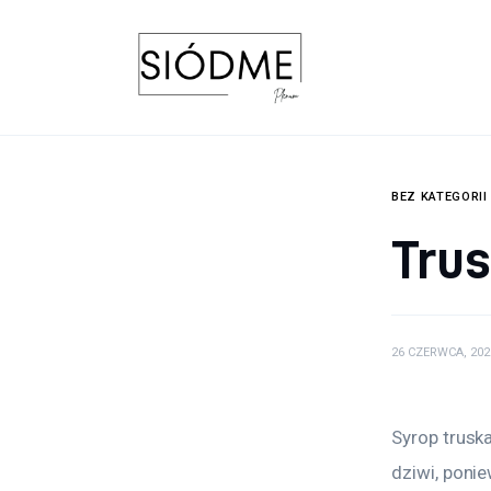
Biznes
Uroda
Edukacja
Dom i ogród
BEZ KATEGORII
Tru
Więcej
26 CZERWCA, 202
Syrop trusk
dziwi, ponie