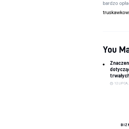
bardzo opłac
truskawkow
You Ma
Znaczen
dotyczą
trwałych
12 LIPCA,
BIZ