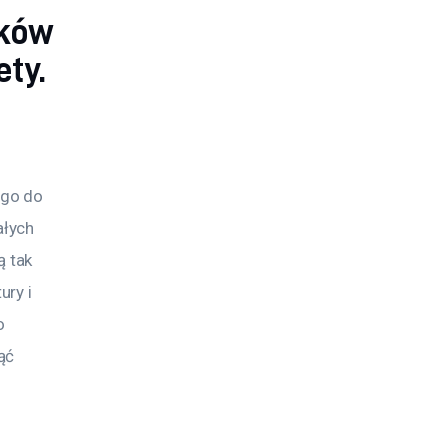
ików
ety.
go do 
łych 
 tak 
ry i 
o 
ąć 