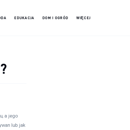
ODA
EDUKACJA
DOM I OGRÓD
WIĘCEJ
d?
, a jego 
wan lub jak 