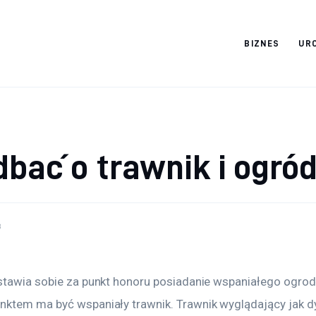
BIZNES
UR
Cats And Dogs
dbać o trawnik i ogró
8
stawia sobie za punkt honoru posiadanie wspaniałego ogrodu
ktem ma być wspaniały trawnik. Trawnik wyglądający jak dy