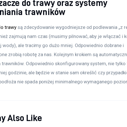
szacze do trawy oraz systemy
niania trawników
do trawy
 są zdecydowanie wygodniejsze od podlewania „z rek
ież zajmują nam czas (musimy pilnować, aby je włączać i k
ej wody), ale tracimy go dużo mniej. Odpowiednio dobrane i 
ne zrobią robotę za nas. Kolejnym krokiem są automatyczn
 trawników. Odpowiednio skonfigurowany system, nie tylko 
iej godzinie, ale będzie w stanie sam określić czy przypadk
podłoża nie spada poniżej minimalnego wymaganego pozio
y Also Like