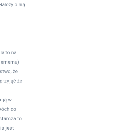
ależy o nią 
a to na 
iernemu) 
two, że 
przyjąć że 
 
ują w 
wóch do 
starcza to 
ia jest 