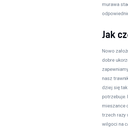
murawa stadi
odpowiednio
Jak c
Nowo założo
dobre ukorz
zapewniamy 
nasz trawnik
dziej się ta
potrzebuje.
mieszance 
trzech razy 
wilgoci na c