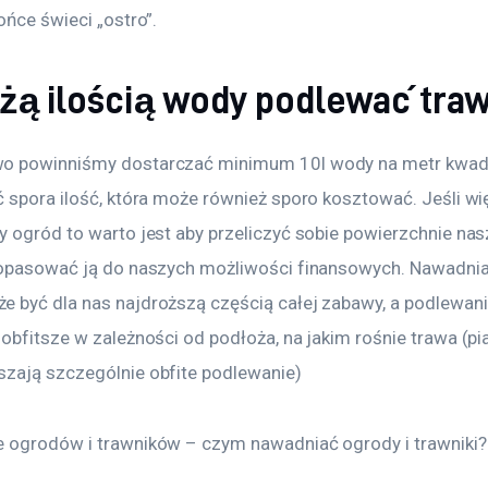
ońce świeci „ostro”. 
użą ilością wody podlewać tra
o powinniśmy dostarczać minimum 10l wody na metr kwad
ć spora ilość, która może również sporo kosztować. Jeśli wi
y ogród to warto jest aby przeliczyć sobie powierzchnie na
dopasować ją do naszych możliwości finansowych. Nawadnia
 być dla nas najdroższą częścią całej zabawy, a podlewan
obfitsze w zależności od podłoża, na jakim rośnie trawa (pi
zają szczególnie obfite podlewanie) 
 ogrodów i trawników – czym nawadniać ogrody i trawniki?