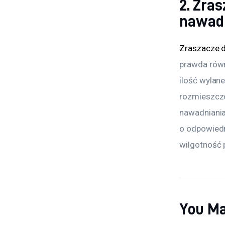
2. Zra
nawad
Zraszacze 
prawda równ
ilość wylan
rozmieszczo
nawadniania
o odpowiedn
wilgotność 
You Ma