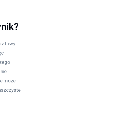
wnik?
ratowy. 
ęc 
szego 
nie 
ie może 
aszczyste 
 