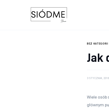
Biznes
Uroda
Edukacja
Dom i ogród
BEZ KATEGORII
Jak 
Więcej
3 STYCZNIA, 201
Wiele osób 
głównym pun