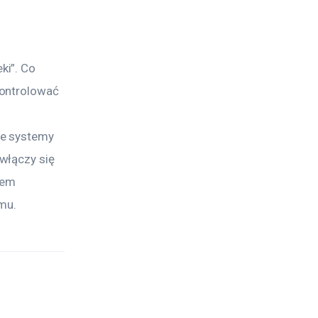
i”. Co 
ontrolować 
e systemy 
włączy się 
iem 
mu.