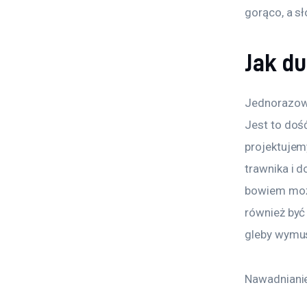
gorąco, a sł
Jak d
Jednorazow
Jest to doś
projektujem
trawnika i 
bowiem może
również być 
gleby wymus
Nawadnianie