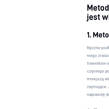
Metod
jest w
1. Met
Ręczne podl
niego zrasz
trawników o
częstego po
mniejszą wil
zajmujące. 
naprawdę d