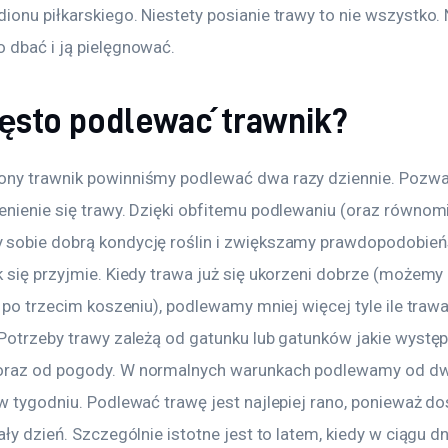
onu piłkarskiego. Niestety posianie trawy to nie wszystko. N
 dbać i ją pielęgnować. 
zęsto podlewać trawnik?
ny trawnik powinniśmy podlewać dwa razy dziennie. Pozwal
enienie się trawy. Dzięki obfitemu podlewaniu (oraz równom
sobie dobrą kondycję roślin i zwiększamy prawdopodobieńs
 się przyjmie. Kiedy trawa już się ukorzeni dobrze (możemy 
k po trzecim koszeniu), podlewamy mniej więcej tyle ile trawa
 Potrzeby trawy zależą od gatunku lub gatunków jakie występ
oraz od pogody. W normalnych warunkach podlewamy od d
w tygodniu. Podlewać trawę jest najlepiej rano, ponieważ do
ały dzień. Szczególnie istotne jest to latem, kiedy w ciągu dn