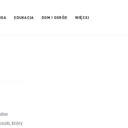
ODA
EDUKACJA
DOM I OGRÓD
WIĘCEJ
obie 
sób, który 