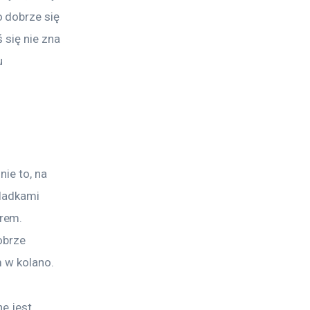
 dobrze się 
 się nie zna 
u 
ie to, na 
oladkami 
rem. 
obrze 
m w kolano.
e jest 