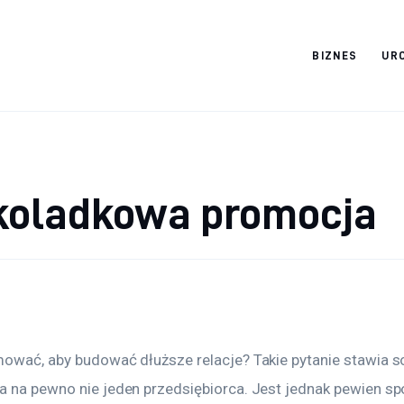
BIZNES
UR
Cats And Dogs
koladkowa promocja
mować, aby budować dłuższe relacje? Takie pytanie stawia s
a na pewno nie jeden przedsiębiorca. Jest jednak pewien spo