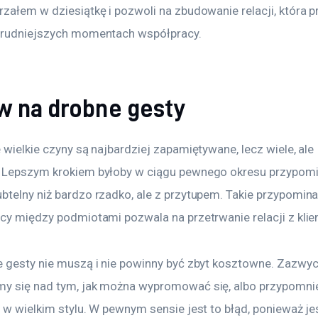
załem w dziesiątkę i pozwoli na zbudowanie relacji, która p
trudniejszych momentach współpracy.
w na drobne gesty
 wielkie czyny są najbardziej zapamiętywane, lecz wiele, ale 
 Lepszym krokiem byłoby w ciągu pewnego okresu przypomi
btelny niż bardzo rzadko, ale z przytupem. Takie przypomina
acy między podmiotami pozwala na przetrwanie relacji z klie
e gesty nie muszą i nie powinny być zbyt kosztowne. Zazwyc
y się nad tym, jak można wypromować się, albo przypomnieć
 w wielkim stylu. W pewnym sensie jest to błąd, ponieważ jeśl