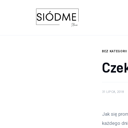
Biznes
Uroda
Edukacja
Dom i ogród
BEZ KATEGORII
Cze
Więcej
31 LIPCA, 2018
Jak się pro
każdego dni