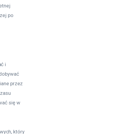
etnej 
zej po 
ć i 
zdobywać 
iane przez 
czasu 
wać się w 
ych, który 