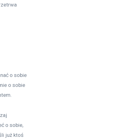
rzetrwa 
nać o sobie 
nie o sobie 
ntem.
zaj 
 o sobie, 
i już ktoś 