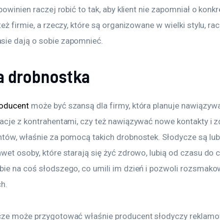
 powinien raczej robić to tak, aby klient nie zapomniał o konkr
też firmie, a rzeczy, które są organizowane w wielki stylu, rac
ie dają o sobie zapomnieć.
a drobnostka
roducent
 może być szansą dla firmy, która planuje nawiązywa
lacje z kontrahentami, czy też nawiązywać nowe kontakty i 
ntów, właśnie za pomocą takich drobnostek. Słodycze są lub
wet osoby, które starają się żyć zdrowo, lubią od czasu do 
bie na coś słodszego, co umili im dzień i pozwoli rozsmako
h.
cze może przygotować właśnie producent słodyczy reklamow