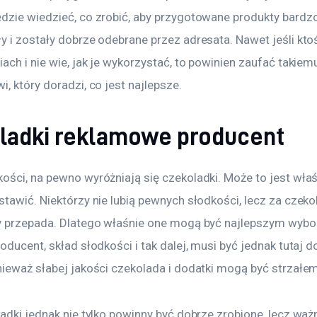
dzie wiedzieć, co zrobić, aby przygotowane produkty bardzo
 i zostały dobrze odebrane przez adresata. Nawet jeśli ktoś
ach i nie wie, jak je wykorzystać, to powinien zaufać takiem
, który doradzi, co jest najlepsze.
ladki reklamowe producent
ści, na pewno wyróżniają się czekoladki. Może to jest właśn
stawić. Niektórzy nie lubią pewnych słodkości, lecz za czek
y przepada. Dlatego właśnie one mogą być najlepszym wybo
oducent, skład słodkości i tak dalej, musi być jednak tutaj d
nieważ słabej jakości czekolada i dodatki mogą być strzałe
adki jednak nie tylko powinny być dobrze zrobione, lecz ważn