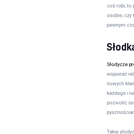
coś robi, to
osobie, czy 
pewnym czas
Słodk
Słodycze p
wspierać re
nowych klie
każdego i na
pozwolić so
pysznościac
Takie słody