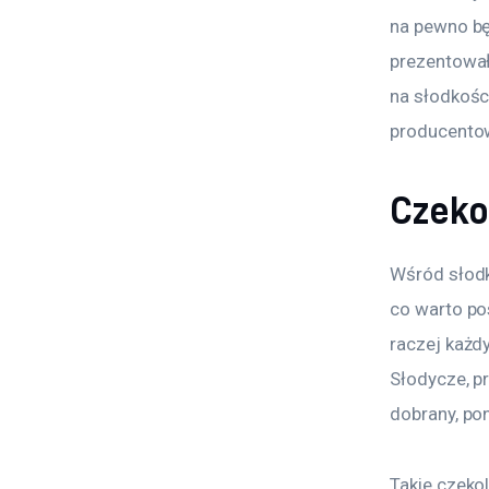
na pewno bę
prezentowały
na słodkości
producentowi
Czeko
Wśród słodko
co warto po
raczej każd
Słodycze, pr
dobrany, po
Takie czekol