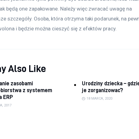
 jak będą one zapakowane. Należy więc zwracać uwagę na 
sze szczegóły. Osoba, która otrzyma taki podarunek, na pewn
olona i będzie można cieszyć się z efektów pracy.
y Also Like
anie zasobami
Urodziny dziecka – gdzie
ębiorstwa z systemem
je zorganizować?
a ERP
18 MARCA, 2020
A, 2017