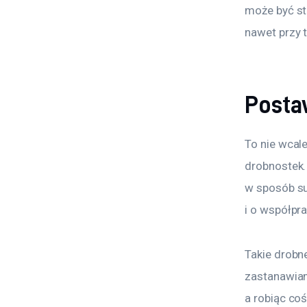
może być str
nawet przy 
Posta
To nie wcale
drobnostek.
w sposób su
i o współpr
Takie drobn
zastanawiam
a robiąc coś