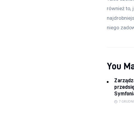
również to,
najdrobniej
niego zadow
You Ma
Zarządz
przedsi
Symfoni
7 GRUDNI