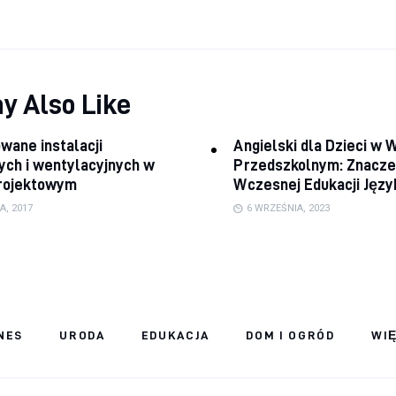
y Also Like
wane instalacji
Angielski dla Dzieci w 
ych i wentylacyjnych w
Przedszkolnym: Znacze
projektowym
Wczesnej Edukacji Języ
A, 2017
6 WRZEŚNIA, 2023
NES
URODA
EDUKACJA
DOM I OGRÓD
WI