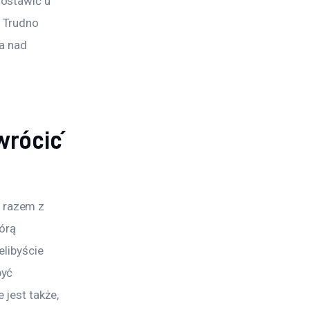
ostawić u 
 Trudno 
a nad 
wrócić
 razem z 
órą 
libyście 
yć 
jest także, 