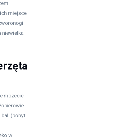
rzem 
nich miejsce 
zworonogi 
a niewielka 
erzęta
e możecie 
obierowie 
ali (pobyt 
eko w 