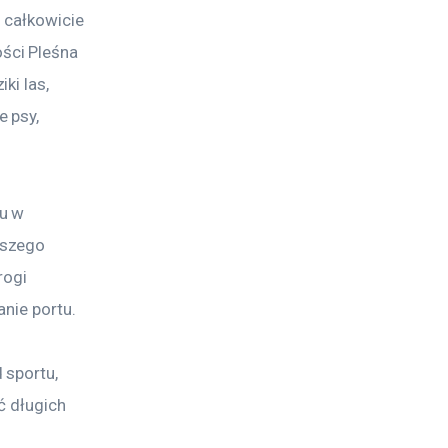
 całkowicie 
ści Pleśna 
i las, 
 psy, 
u w 
aszego 
rogi 
nie portu. 
sportu, 
ć długich 