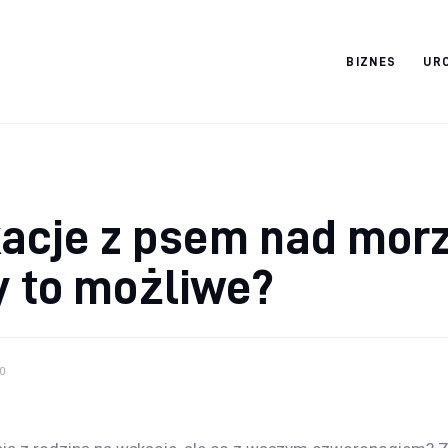
BIZNES
UR
Cats And Dogs
acje z psem nad mor
y to możliwe?
0