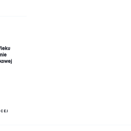
Wieku
nie
kowej
ĘCEJ