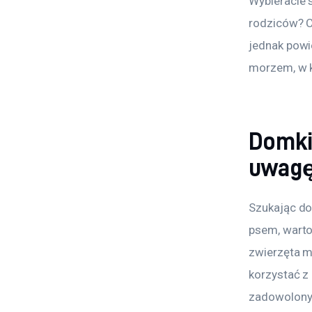
Wybieracie 
rodziców? C
jednak powie
morzem, w k
Domki
uwag
Szukając d
psem, warto 
zwierzęta ma
korzystać z
zadowolony 