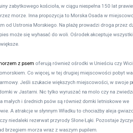
uiny zabytkowego kościoła, w ciągu niespełna 150 lat prawie
rzez morze. Inna propozycja to Morska Osada w miejscowo
km od Ustronia Morskiego. Na plażę prowadzi droga przez dzik
pies może się wyhasać do woli. Ośrodek akceptuje wszystkie
jwiększe.
morzem z psem
 oferują również ośrodki w Unieściu czy Wici
morskiem. Co więcej, w tej drugiej miejscowości pobyt w
 darmowy. Jeśli szukacie większych miejscowości, w swoje p
domki w Jastarni. Nic tylko wyruszać na molo czy na zwiedza
la małych i średnich psów są również domki letniskowe we 
ie. A atrakcje w słynnym Władku to chociażby aleja gwiazd 
czy niedaleki rezerwat przyrody Słone Łąki. Pozostaje życzy
ad brzegiem morza wraz z waszym pupilem.