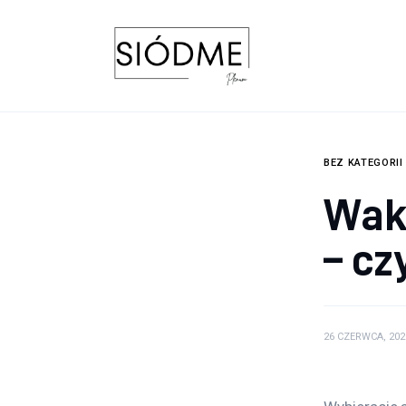
Biznes
Uroda
Edukacja
Dom i ogród
BEZ KATEGORII
Wak
Więcej
– cz
26 CZERWCA, 202