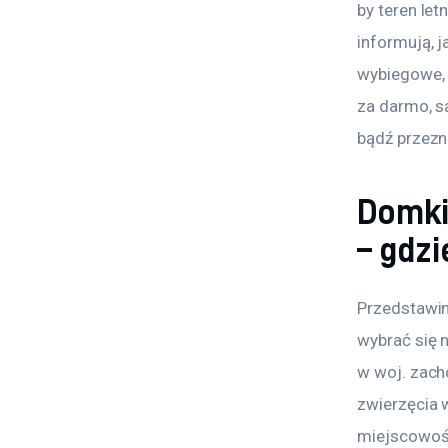
by teren le
informują, j
wybiegowe, 
za darmo, są
bądź przezn
Domki
– gdz
Przedstawim
wybrać się 
w woj. zach
zwierzęcia 
miejscowości