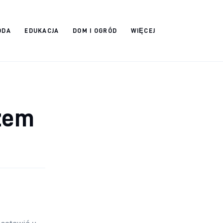
ODA
EDUKACJA
DOM I OGRÓD
WIĘCEJ
zem