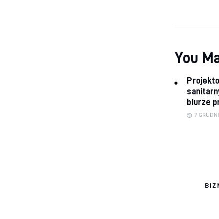
You Ma
Projekto
sanitarn
biurze 
7 GRUDNI
BIZ