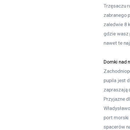
Trzęsaczu r
zabranego p
zaledwie 8 
gdzie wasz 
nawet te na
Domki nad 
Zachodniopo
pupila jest
zapraszają 
Przyjazne d
Władysławow
port morski 
spacerów n