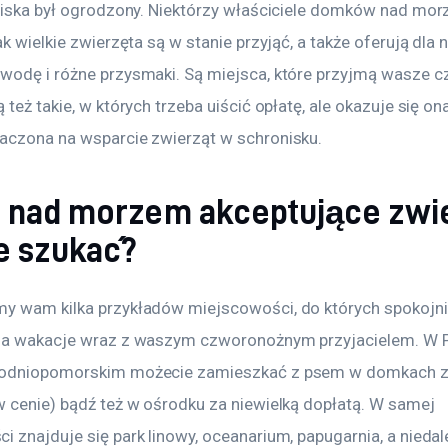
tniska był ogrodzony. Niektórzy właściciele domków nad mo
ak wielkie zwierzęta są w stanie przyjąć, a także oferują dla 
wodę i różne przysmaki. Są miejsca, które przyjmą wasze c
 też takie, w których trzeba uiścić opłatę, ale okazuje się on
aczona na wsparcie zwierząt w schronisku.
 nad morzem akceptujące zwi
ie szukać?
y wam kilka przykładów miejscowości, do których spokojni
na wakacje wraz z waszym czworonożnym przyjacielem. W P
odniopomorskim możecie zamieszkać z psem w domkach z b
w cenie) bądź też w ośrodku za niewielką dopłatą. W samej 
 znajduje się park linowy, oceanarium, papugarnia, a niedal