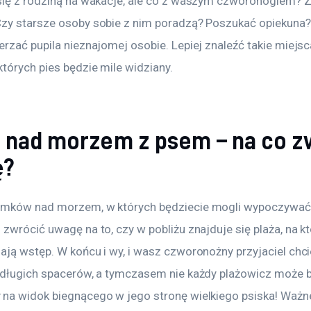
się z rodziną na wakacje, ale co z waszym czworonogiem? Z
zy starsze osoby sobie z nim poradzą? Poszukać opiekuna?
rzać pupila nieznajomej osobie. Lepiej znaleźć takie miejsc
tórych pies będzie mile widziany.
 nad morzem z psem – na co z
ę?
omków nad morzem, w których będziecie mogli wypoczywać
zwrócić uwagę na to, czy w pobliżu znajduje się plaża, na kt
ją wstęp. W końcu i wy, i wasz czworonożny przyjaciel chcie
 długich spacerów, a tymczasem nie każdy plażowicz może b
na widok biegnącego w jego stronę wielkiego psiska! Ważne 