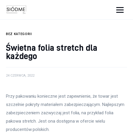
Cats And Dogs
BEZ KATEGORII
Biznes
Świetna folia stretch dla
każdego
Uroda
Edukacja
24 CZERWCA, 2022
Dom i ogród
Przy pakowaniu konieczne jest zapewnienie, że towar jest 
Więcej
szczelnie pokryty materiałem zabezpieczającym. Najlepszym 
zabezpieczeniem zazwyczaj jest folia, na przykład folia 
pakowa stretch. Jest ona dostępna w ofercie wielu 
producentów polskich.