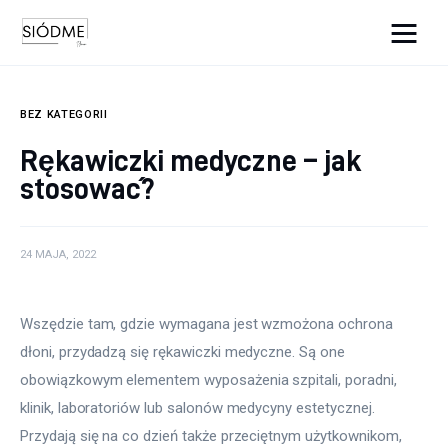
Cats And Dogs
BEZ KATEGORII
Biznes
Rękawiczki medyczne – jak
stosować?
Uroda
Edukacja
24 MAJA, 2022
Dom i ogród
Wszędzie tam, gdzie wymagana jest wzmożona ochrona 
Więcej
dłoni, przydadzą się rękawiczki medyczne. Są one 
obowiązkowym elementem wyposażenia szpitali, poradni, 
klinik, laboratoriów lub salonów medycyny estetycznej. 
Przydają się na co dzień także przeciętnym użytkownikom, 