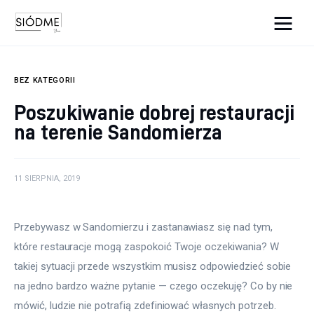
Cats And Dogs
BEZ KATEGORII
Biznes
Poszukiwanie dobrej restauracji
na terenie Sandomierza
Uroda
Edukacja
11 SIERPNIA, 2019
Dom i ogród
Przebywasz w Sandomierzu i zastanawiasz się nad tym, 
Więcej
które restauracje mogą zaspokoić Twoje oczekiwania? W 
takiej sytuacji przede wszystkim musisz odpowiedzieć sobie 
na jedno bardzo ważne pytanie — czego oczekuję? Co by nie 
mówić, ludzie nie potrafią zdefiniować własnych potrzeb.