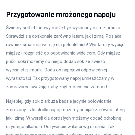
Przygotowanie mrożonego napoju
Świetny sorbet lodowy może być wykonany m.in. z arbuza. 
Sprawdzi się doskonale zarówno latem, jak i zimą. Posiada 
również smaczną wersję dla pełnoletnich! Wystarczy wyciąć 
miąższ i rozgnieść go odpowiednio widelcem. Gdy miąższ 
puści soki możemy do niego dodać sok ze świeżo 
wyciśniętej limonki. Doda on napojowi odpowiedniej 
wyrazistości. Tak przygotowany napój umieszczamy w 
zamrażarce uważając, aby zbyt mocno nie zamarzł.
Najlepiej, gdy sok z arbuza będzie jedynie połowicznie 
zmrożony. Taki słodki napój możemy popijać zarówno latem, 
jak i zimą. W wersji dla dorosłych możemy dodać odrobinę 
czystego alkoholu. Oczywiście w ilości wg uznania. Tak 
przygotowany sorbet do picia z arbuza wraz z alkoholem z 