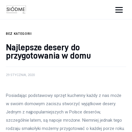
Cats And Dogs
BEZ KATEGORII
Biznes
Najlepsze desery do
przygotowania w domu
Uroda
Edukacja
29 STYCZNIA, 2020
Dom i ogród
Posiadając podstawowy sprzęt kuchenny każdy z nas może 
Więcej
w swoim domowym zaciszu stworzyć wyjątkowe desery. 
Jednym z najpopularniejszych w Polsce deserów, 
szczególnie latem, są napoje mrożone. Niemniej jednak tego 
rodzaju smakołyki możemy przygotować o każdej porze roku. 