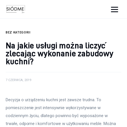
Cats And Dogs
BEZ KATEGORII
Biznes
Na jakie usługi można liczyć
zlecając wykonanie zabudowy
Uroda
kuchni?
Edukacja
Dom i ogród
7 CZERWCA, 2019
Więcej
Decyzja o urządzeniu kuchni jest zawsze trudna. To 
pomieszczenie jest intensywnie wykorzystywane w 
codziennym życiu, dlatego powinno być wyposażone w 
trwałe, odporne i komfortowe w użytkowaniu meble. Można 