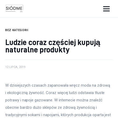
Cats And Dogs
BEZ KATEGORII
Biznes
Ludzie coraz częściej kupują
naturalne produkty
Uroda
Edukacja
12 LIPCA, 2019
Dom i ogród
W dzisiejszych czasach zapanowała wręcz moda na zdrową 
Więcej
i ekologiczną żywność. Coraz więcej ludzi odstawia tłuste 
potrawy i napoje gazowane. W internecie można znaleźć 
obecnie bardzo dużo sklepów ze zdrową żywnością i 
tradycyjnymi sokami i napojami, których produkcja oparta jest 