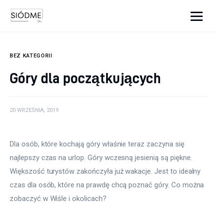
Cats And Dogs
BEZ KATEGORII
Biznes
Góry dla początkujących
Uroda
20 WRZEŚNIA, 2019
Edukacja
Dom i ogród
Dla osób, które kochają góry właśnie teraz zaczyna się 
najlepszy czas na urlop. Góry wczesną jesienią są piękne. 
Więcej
Większość turystów zakończyła już wakacje. Jest to idealny 
czas dla osób, które na prawdę chcą poznać góry. Co można 
zobaczyć w Wiśle i okolicach?