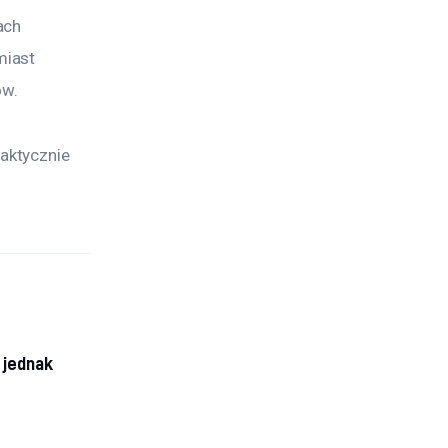
ach 
iast 
ów.
aktycznie 
 jednak