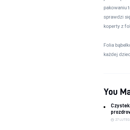
pakowaniu t
sprawdzi si
koperty z f
Folia bąbel
każdej dzied
You Ma
Czystek 
prozdro
27 LUTEG