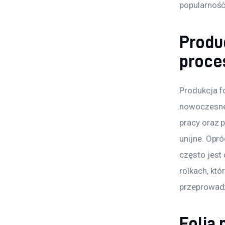
popularność
Produ
proce
Produkcja f
nowoczesne 
pracy oraz 
unijne. Opró
często jest
rolkach, kt
przeprowadz
Folia 