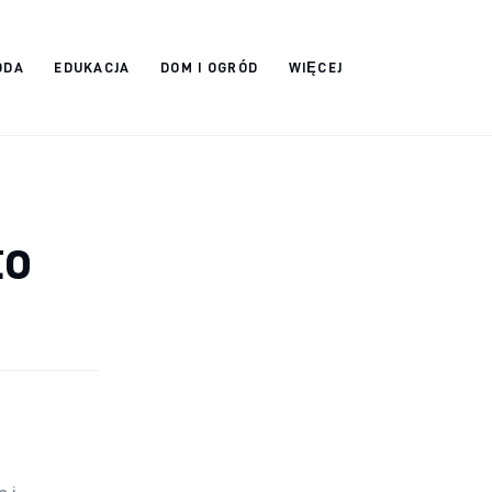
ODA
EDUKACJA
DOM I OGRÓD
WIĘCEJ
to