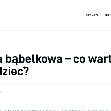
BIZNES
UR
Cats And Dogs
a bąbelkowa – co war
dzieć?
22