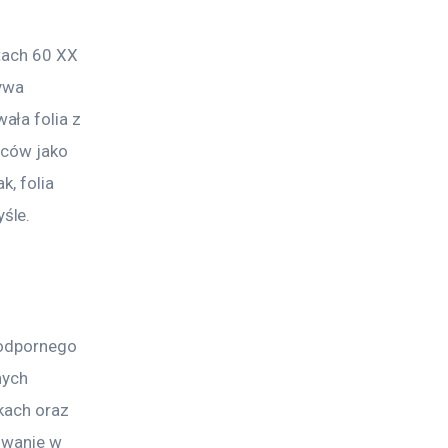
tach 60 XX 
ywa 
ła folia z 
rców jako 
, folia 
śle.
?
 odpornego 
nych 
kach oraz 
owanie w 