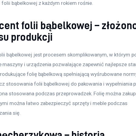
 folii bąbelkowej z każdym rokiem rośnie.
cent folii bąbelkowej – złożon
su produkcji
olii bąbelkowej jest procesem skomplikowanym, w którym po
maszyny i urządzenia pozwalające zapewnić najlepsze sta
produkujące folię bąbelkową spełniającą wyśrubowane normy 
cz stosowania folii bąbelkowej do pakowania i wypełniania p
 ona stosowana podczas przeprowadzek. Folię można zakup
órymi można łatwo zabezpieczyć sprzęty i meble podczas 
ania się.
pęcherzykowa – historia