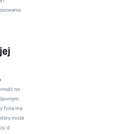
 i 
tosowanie 
jej
 
rność na 
odpornym. 
y folia ma 
 który może 
, iż 