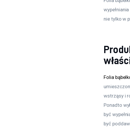
Folia bąbel
wypełniania
nie tylko w
Produk
właśc
Folia bąbel
umieszczone
wstrząsy i 
Ponadto wyk
być wypełni
być poddawan