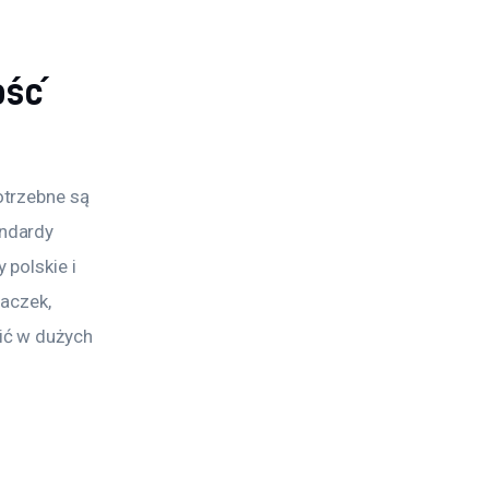
ość
trzebne są 
ndardy 
polskie i 
aczek, 
ić w dużych 