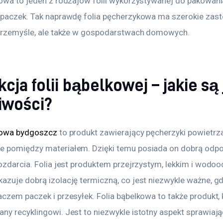
kowa to jeden z rodzajów folii wykorzystywanej do pakowania
 paczek. Tak naprawdę folia pęcherzykowa ma szerokie zas
 przemyśle, ale także w gospodarstwach domowych.
cja folii bąbelkowej – jakie są 
iwości?
kowa bydgoszcz
 to produkt zawierający pęcherzyki powietrza
 pomiędzy materiałem. Dzięki temu posiada on dobrą odpo
rozdarcia. Folia jest produktem przejrzystym, lekkim i wodo
azuje dobrą izolację termiczną, co jest niezwykle ważne, gd
aczem paczek i przesyłek. Folia bąbelkowa to także produkt,
y recyklingowi. Jest to niezwykle istotny aspekt sprawiający