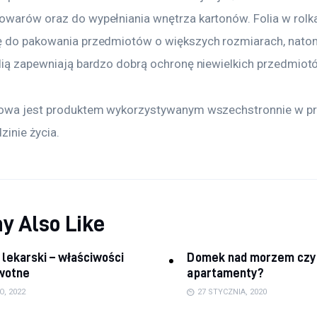
owarów oraz do wypełniania wnętrza kartonów. Folia w rolk
ę do pakowania przedmiotów o większych rozmiarach, natom
olią zapewniają bardzo dobrą ochronę niewielkich przedmiot
kowa jest produktem wykorzystywanym wszechstronnie w pr
zinie życia.
y Also Like
lekarski – właściwości
Domek nad morzem czy
wotne
apartamenty?
O, 2022
27 STYCZNIA, 2020