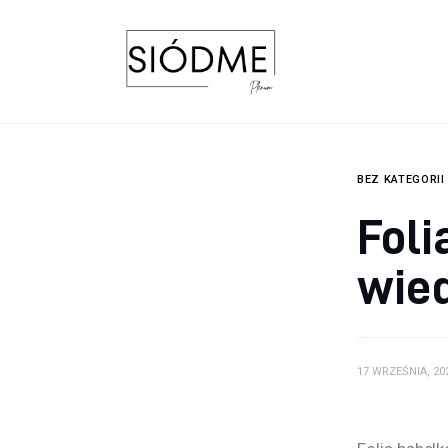
Biznes
Uroda
Edukacja
Dom i ogród
BEZ KATEGORII
Foli
Więcej
wie
17 WRZEŚNIA, 20