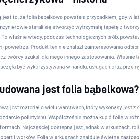
 jest to, że folia babelkowa powstała przypadkiem, gdy w la
inżynierowie starali się stworzyć wytrzymałą tapetę z tworz
 To właśnie wtedy, podczas technologicznych prób, powstawa
i powietrza. Produkt ten nie znalazł zainteresowania odbio
ecz twórcy szukali dla niego innego zastosowania. Właśnie tak
aczęła być wykorzystywana w handlu, usługach oraz przemy
budowana jest folia bąbelkowa
kową jest materiał o wielu warstwach, który wykonany jest z
rozdarcie polietylenu. Współcześnie można kupić folię w róż
 formach. Najczęściej dostępna jest jednak w arkuszach, rol
kopert i worków. Folia w arkuszach znajduje świetne zastos