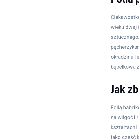
Ciekawostką
wieku dwaj 
sztucznego.
pęcherzykam
okładzina, l
bąbelkowa z
Jak z
Folią bąbel
na wilgoć i 
kształtach i
jako część 