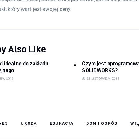
kt, który wart jest swojej ceny.
y Also Like
i idealne do zakładu
Czym jest oprogramowa
yjnego
SOLIDWORKS?
IA, 2019
21 LISTOPADA, 2019
NES
URODA
EDUKACJA
DOM I OGRÓD
WI