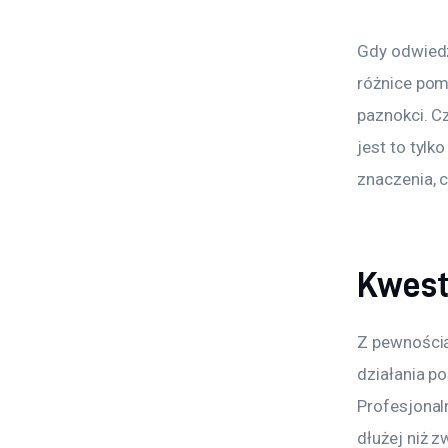
Gdy odwiedz
różnice pom
paznokci. C
jest to tylk
znaczenia, c
Kwest
Z pewnością
działania p
Profesjonal
dłużej niż 