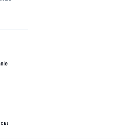
nie
ĘCEJ