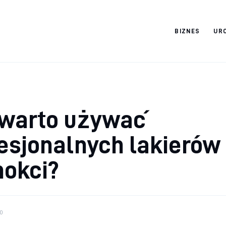
BIZNES
UR
Cats And Dogs
 warto używać
esjonalnych lakierów
nokci?
0