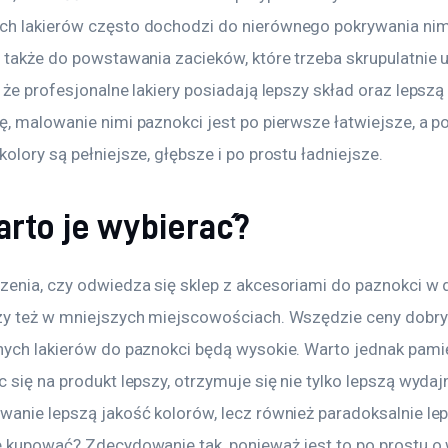
h lakierów często dochodzi do nierównego pokrywania nim
a także do powstawania zacieków, które trzeba skrupulatnie 
 że profesjonalne lakiery posiadają lepszy skład oraz lepszą
, malowanie nimi paznokci jest po pierwsze łatwiejsze, a po
olory są pełniejsze, głębsze i po prostu ładniejsze.
arto je wybierać?
zenia, czy odwiedza się sklep z akcesoriami do paznokci w 
zy też w mniejszych miejscowościach. Wszędzie ceny dobry
nych lakierów do paznokci będą wysokie. Warto jednak pamię
 się na produkt lepszy, otrzymuje się nie tylko lepszą wydaj
wanie lepszą jakość kolorów, lecz również paradoksalnie lep
e kupować? Zdecydowanie tak, ponieważ jest to po prostu o 