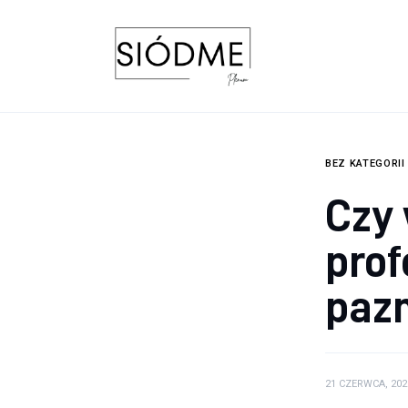
Biznes
Uroda
Edukacja
Dom i ogród
BEZ KATEGORII
Czy
Więcej
prof
paz
21 CZERWCA, 202