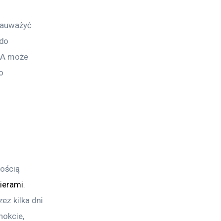
zauważyć 
do 
 A może 
o 
ością 
kierami
. 
z kilka dni 
okcie, 