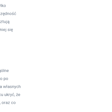
lko 
czędność 
ztują 
iej się 
gólne 
o po 
ia własnych 
u ukryć, że 
 oraz co 