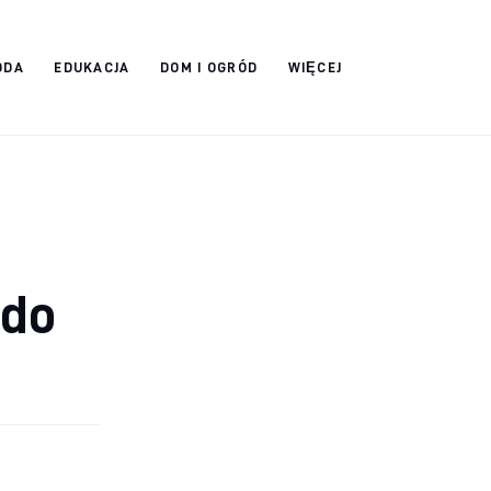
ODA
EDUKACJA
DOM I OGRÓD
WIĘCEJ
 do