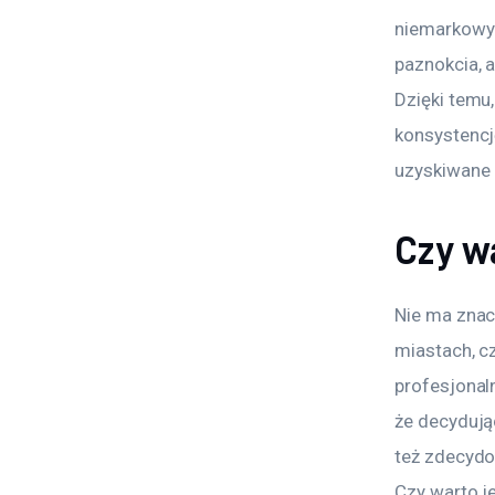
niemarkowyc
paznokcia, 
Dzięki temu,
konsystencję
uzyskiwane k
Czy w
Nie ma znac
miastach, c
profesjonal
że decydując
też zdecydo
Czy warto j