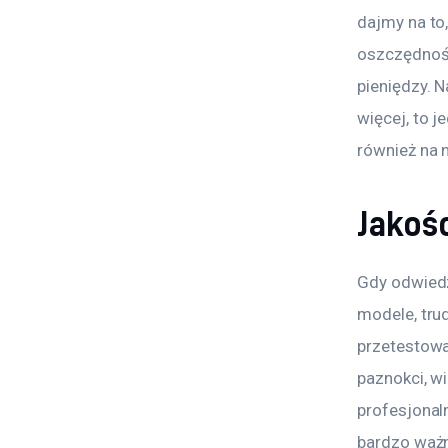
dajmy na to,
oszczędność
pieniędzy. 
więcej, to j
również na 
Jakość
Gdy odwiedz
modele, trud
przetestowa
paznokci, wi
profesjonaln
bardzo ważn