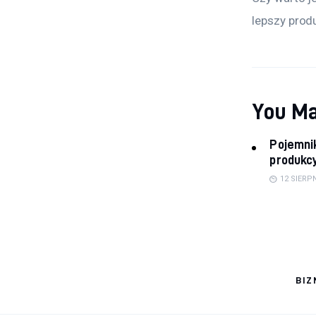
lepszy produ
You Ma
Pojemnik
produkc
12 SIERPN
BIZ