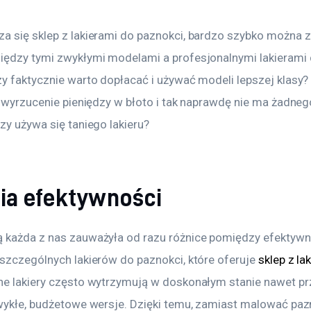
a się sklep z lakierami do paznokci, bardzo szybko można 
iędzy tymi zwykłymi modelami a profesjonalnymi lakierami 
zy faktycznie warto dopłacać i używać modeli lepszej klasy?
o wyrzucenie pieniędzy w błoto i tak naprawdę nie ma żadneg
zy używa się taniego lakieru?
ia efektywności
 każda z nas zauważyła od razu różnice pomiędzy efektywn
oszczególnych lakierów do paznokci, które oferuje 
sklep z la
ne lakiery często wytrzymują w doskonałym stanie nawet prze
zwykłe, budżetowe wersje. Dzięki temu, zamiast malować pazn