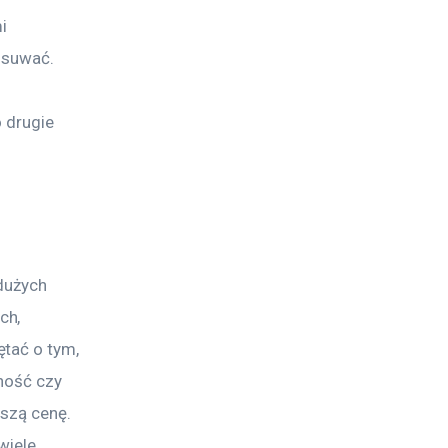
i 
usuwać. 
 
 drugie 
dużych 
ch, 
tać o tym, 
ność czy 
szą cenę. 
wiele 