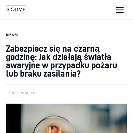
Cats And Dogs
BIZNES
Biznes
Zabezpiecz się na czarną
godzinę: Jak działają światła
Uroda
awaryjne w przypadku pożaru
Edukacja
lub braku zasilania?
Dom i ogród
13 LISTOPADA, 2023
Więcej