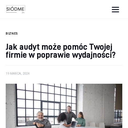
Cats And Dogs
BIZNES
Biznes
Jak audyt może pomóc Twojej
firmie w poprawie wydajności?
Uroda
Edukacja
19 MARCA, 2024
Dom i ogród
Więcej