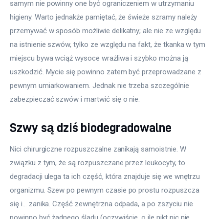
samym nie powinny one być ograniczeniem w utrzymaniu 
higieny. Warto jednakże pamiętać, że świeże szramy należy 
przemywać w sposób możliwie delikatny; ale nie ze względu 
na istnienie szwów, tylko ze względu na fakt, że tkanka w tym 
miejscu bywa wciąż wysoce wrażliwa i szybko można ją 
uszkodzić. Mycie się powinno zatem być przeprowadzane z 
pewnym umiarkowaniem. Jednak nie trzeba szczególnie 
zabezpieczać szwów i martwić się o nie.
Szwy są dziś biodegradowalne
Nici chirurgiczne rozpuszczalne zanikają samoistnie. W 
związku z tym, że są rozpuszczane przez leukocyty, to 
degradacji ulega ta ich część, która znajduje się we wnętrzu 
organizmu. Szew po pewnym czasie po prostu rozpuszcza 
się i… zanika. Część zewnętrzna odpada, a po zszyciu nie 
powinno być żadnego śladu (oczywiście, o ile nikt nic nie 