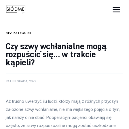
Cats And Dogs
BEZ KATEGORII
Biznes
Czy szwy wchłanialne mogą
rozpuścić się… w trakcie
Uroda
kąpieli?
Edukacja
Dom i ogród
24 LISTOPADA, 2022
Więcej
Aż trudno uwierzyć ilu ludzi, którzy mają z różnych przyczyn 
założone szwy wchłanialne, nie ma większego pojęcia o tym, 
jak należy o nie dbać. Pooperacyjni pacjenci obawiają się 
często, że szwy rozpuszczalne mogą zostać uszkodzone 