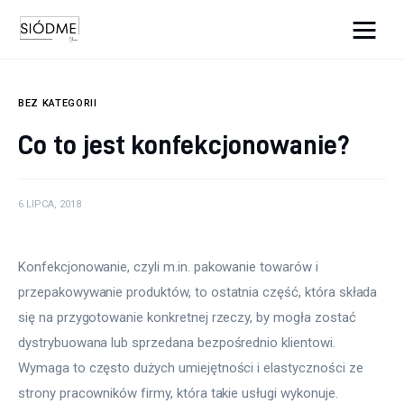
Cats And Dogs
BEZ KATEGORII
Biznes
Co to jest konfekcjonowanie?
Uroda
6 LIPCA, 2018
Edukacja
Dom i ogród
Konfekcjonowanie, czyli m.in. pakowanie towarów i 
przepakowywanie produktów, to ostatnia część, która składa 
Więcej
się na przygotowanie konkretnej rzeczy, by mogła zostać 
dystrybuowana lub sprzedana bezpośrednio klientowi. 
Wymaga to często dużych umiejętności i elastyczności ze 
strony pracowników firmy, która takie usługi wykonuje.