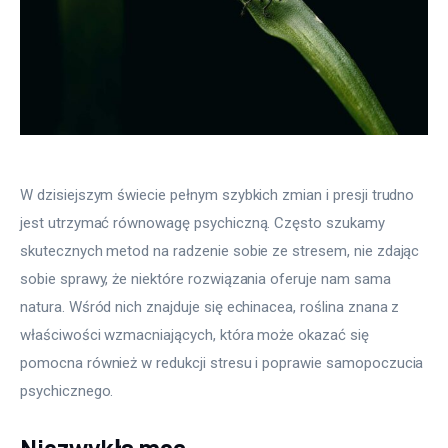
W dzisiejszym świecie pełnym szybkich zmian i presji trudno 
jest utrzymać równowagę psychiczną. Często szukamy 
skutecznych metod na radzenie sobie ze stresem, nie zdając 
sobie sprawy, że niektóre rozwiązania oferuje nam sama 
natura. Wśród nich znajduje się echinacea, roślina znana z 
właściwości wzmacniających, która może okazać się 
pomocna również w redukcji stresu i poprawie samopoczucia 
psychicznego.