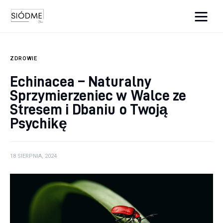
Cats And Dogs
ZDROWIE
Biznes
Echinacea – Naturalny
Sprzymierzeniec w Walce ze
Uroda
Stresem i Dbaniu o Twoją
Edukacja
Psychikę
Dom i ogród
18 SIERPNIA, 2024
Więcej