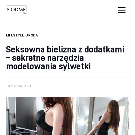
Cats And Dogs
LIFESTYLE
URODA
Biznes
Seksowna bielizna z dodatkami
– sekretne narzędzia
Uroda
modelowania sylwetki
Edukacja
Dom i ogród
18 MARCA, 2024
Więcej