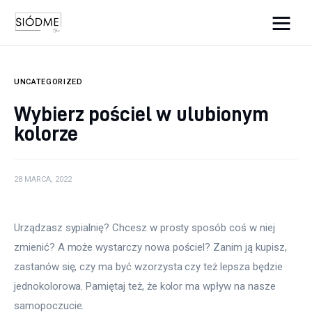
Cats And Dogs
UNCATEGORIZED
Biznes
Wybierz pościel w ulubionym
kolorze
Uroda
Edukacja
28 MARCA, 2022
Dom i ogród
Urządzasz sypialnię? Chcesz w prosty sposób coś w niej 
Więcej
zmienić? A może wystarczy nowa pościel? Zanim ją kupisz, 
zastanów się, czy ma być wzorzysta czy też lepsza będzie 
jednokolorowa. Pamiętaj też, że kolor ma wpływ na nasze 
samopoczucie.