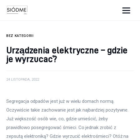
Cats And Dogs
BEZ KATEGORII
Biznes
Urządzenia elektryczne – gdzie
je wyrzucać?
Uroda
Edukacja
24 LISTOPADA, 2022
Dom i ogród
Segregacja odpadów jest już w wielu domach normą. 
Więcej
Oczywiście takie zachowanie jest jak najbardziej pozytywne. 
Już większość osób wie, co, gdzie umieścić, żeby 
prawidłowo posegregować śmieci. Co jednak zrobić z 
zepsutą elektroniką? Gdzie wyrzucić elektrośmieci? Otóż na 