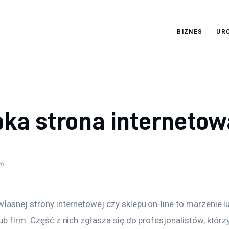
BIZNES
UR
Cats And Dogs
ka strona internetow
20
łasnej strony internetowej czy sklepu on-line to marzenie l
ub firm. Część z nich zgłasza się do profesjonalistów, którz