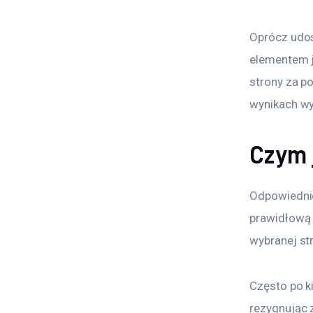
Oprócz udos
elementem j
strony za p
wynikach wy
Czym 
Odpowiednio
prawidłową 
wybranej st
Często po k
rezygnując 