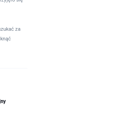
szukać za 
iknąć 
jny