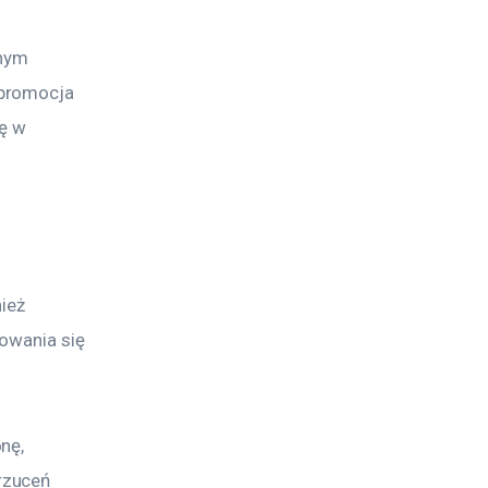
nym 
promocja 
ę w 
ież 
owania się 
nę, 
rzuceń 