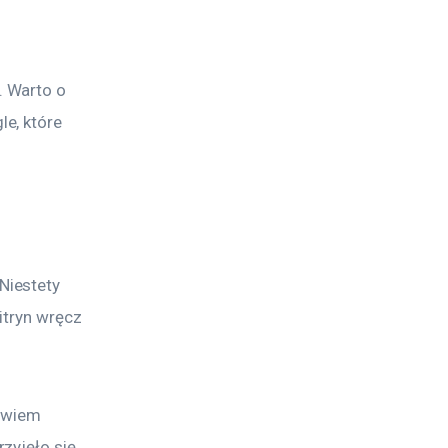
 Warto o 
e, które 
iestety 
itryn wręcz 
owiem 
zyjęło się 