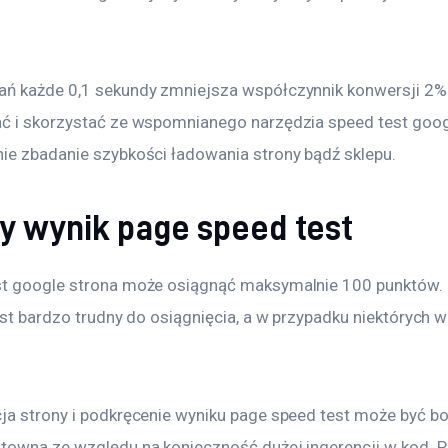
ń każde 0,1 sekundy zmniejsza współczynnik konwersji 2%.
ć i skorzystać ze wspomnianego narzędzia speed test googl
ie zbadanie szybkości ładowania strony bądź sklepu.
ny wynik page speed test
t google strona może osiągnąć maksymalnie 100 punktów. N
est bardzo trudny do osiągnięcia, a w przypadku niektórych w
ja strony i podkręcenie wyniku page speed test może być b
towna ze względu na konieczność dużej ingerencji w kod. Pr