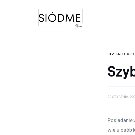
Biznes
Uroda
Edukacja
Dom i ogród
BEZ KATEGORII
Szyb
Więcej
29 STYCZNIA, 20
Posiadanie w
wielu osób l