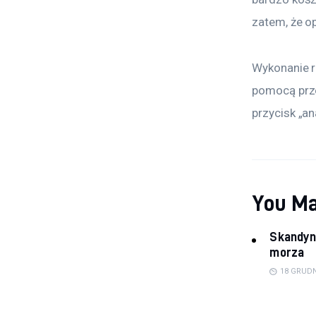
zatem, że o
Wykonanie r
pomocą prze
przycisk „ana
You Ma
Skandyn
morza
18 GRUDN