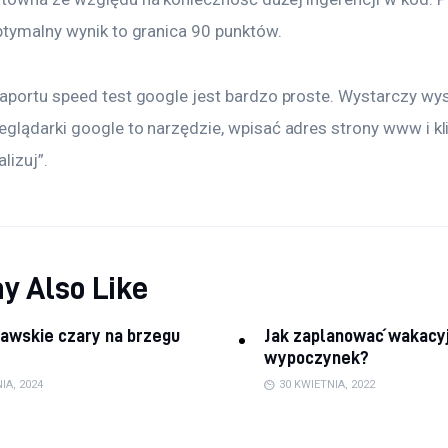
ptymalny wynik to granica 90 punktów.
aportu speed test google jest bardzo proste. Wystarczy wy
glądarki google to narzędzie, wpisać adres strony www i kl
lizuj”.
y Also Like
awskie czary na brzegu
Jak zaplanować wakacy
wypoczynek?
IA, 2024
30 KWIETNIA, 2022