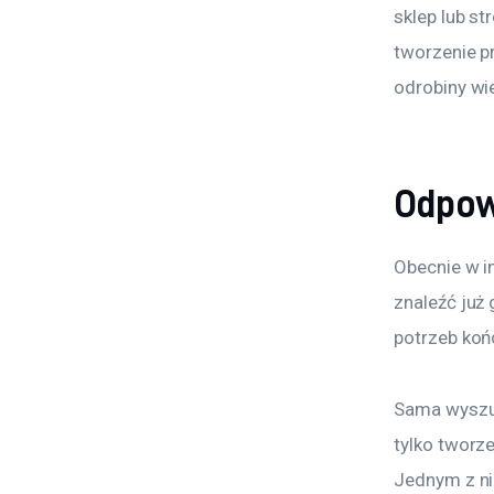
sklep lub s
tworzenie p
odrobiny wi
Odpow
Obecnie w i
znaleźć już
potrzeb ko
Sama wyszuk
tylko tworze
Jednym z ni