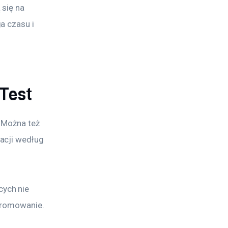
się na 
a czasu i 
Test
 Można też 
acji według 
ych nie 
 promowanie. 