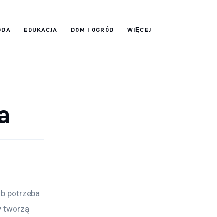
ODA
EDUKACJA
DOM I OGRÓD
WIĘCEJ
a
ub potrzeba 
y tworzą 