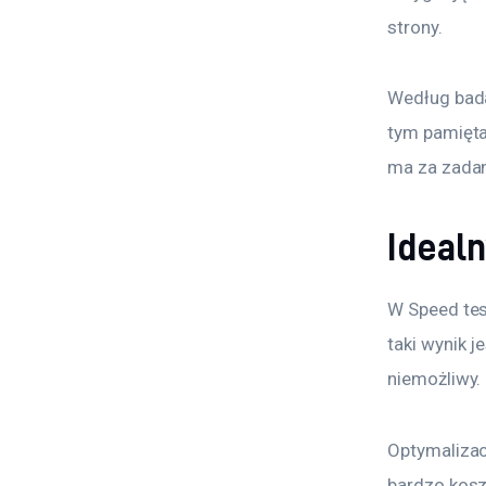
strony.
Według bada
tym pamięta
ma za zadan
Ideal
W Speed tes
taki wynik j
niemożliwy.
Optymalizac
bardzo kosz