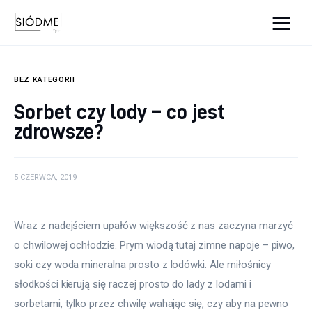
Cats And Dogs
BEZ KATEGORII
Biznes
Sorbet czy lody – co jest
zdrowsze?
Uroda
Edukacja
5 CZERWCA, 2019
Dom i ogród
Wraz z nadejściem upałów większość z nas zaczyna marzyć 
Więcej
o chwilowej ochłodzie. Prym wiodą tutaj zimne napoje – piwo, 
soki czy woda mineralna prosto z lodówki. Ale miłośnicy 
słodkości kierują się raczej prosto do lady z lodami i 
sorbetami, tylko przez chwilę wahając się, czy aby na pewno 