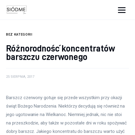
Cats And Dogs
BEZ KATEGORII
Biznes
Różnorodność koncentratów
barszczu czerwonego
Uroda
Edukacja
25 SIERPNIA, 2017
Dom i ogród
Barszcz czerwony gotuje się przede wszystkim przy okazji 
Więcej
świąt Bożego Narodzenia. Niektórzy decydują się również na 
jego ugotowanie na Wielkanoc. Niemniej jednak, nic nie stoi 
na przeszkodzie, aby także w pozostałe dni w roku spożywać 
dobry barszcz. Jakiego koncentratu do barszczu warto użyć 