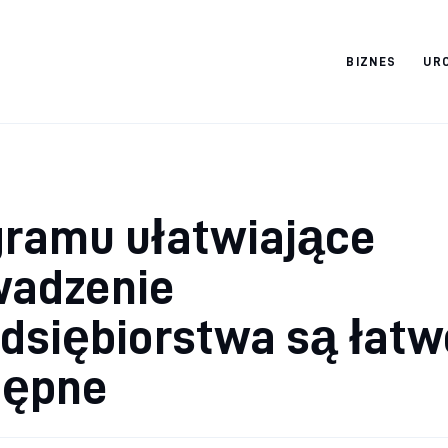
BIZNES
UR
Cats And Dogs
gramu ułatwiające
wadzenie
dsiębiorstwa są łatw
tępne