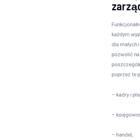
zarzą
Funkcjonaln
każdym wypa
dla małych i
pozwolić na
poszczególn
poprzez te 
– kadry i pła
– księgowo
– handel,