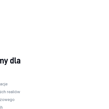
my dla
acje 
ich realiów 
razowego 
h 