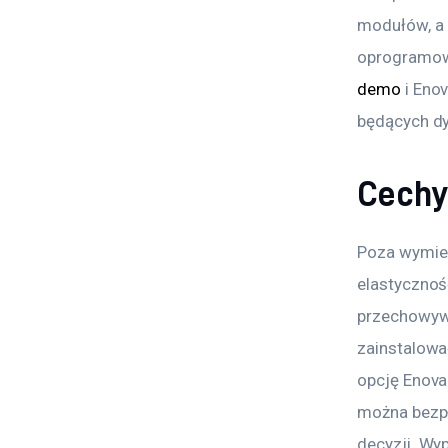
modułów, a 
oprogramowa
demo
 i En
będących dy
Cechy
Poza wymien
elastycznoś
przechowywa
zainstalowa
opcję Enova
można bezpł
decyzji. Wy