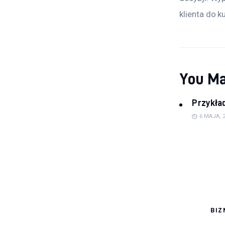
klienta do k
You Ma
Przykła
6 MAJA, 
BIZ