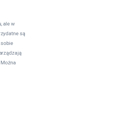
 ale w 
zydatne są 
 sobie 
arządzają 
. Można 