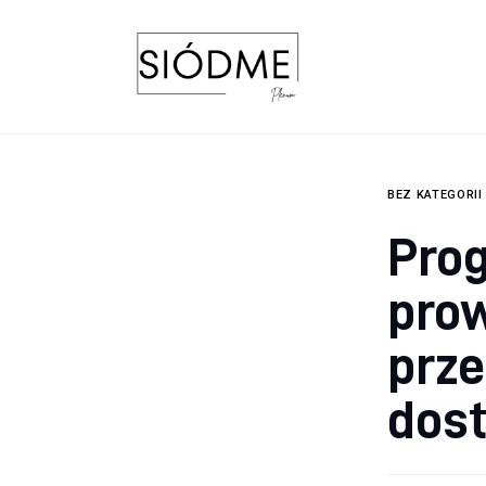
Biznes
Uroda
Edukacja
Dom i ogród
BEZ KATEGORII
Pro
Więcej
pro
prze
dos