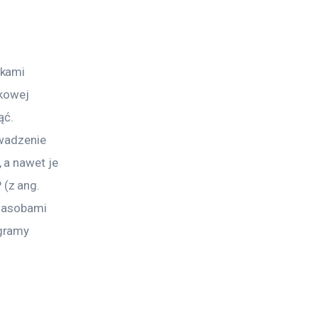
kami 
rkowej 
ąć. 
wadzenie 
 a nawet je 
(z ang. 
zasobami 
gramy 