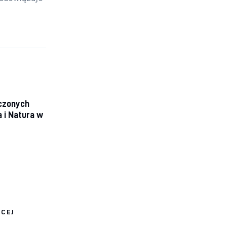
ńczonych
a i Natura w
ĘCEJ