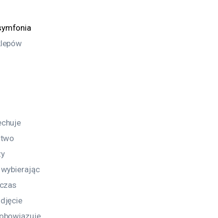
symfonia 
klepów 
chuje 
stwo 
y 
wybierając 
czas 
djęcie 
obowiązuje 