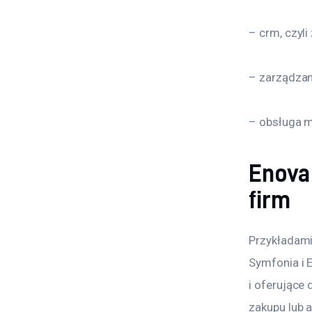
– crm, czyli
– zarządzan
– obsługa 
Enova
firm
Przykładami
Symfonia i 
i oferujące
zakupu lub 