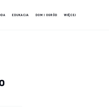
ODA
EDUKACJA
DOM I OGRÓD
WIĘCEJ
o