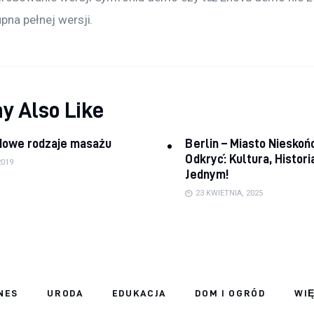
upna pełnej wersji.
y Also Like
dowe rodzaje masażu
Berlin – Miasto Niesko
Odkryć: Kultura, Histori
2019
Jednym!
23 KWIETNIA, 2025
NES
URODA
EDUKACJA
DOM I OGRÓD
WI