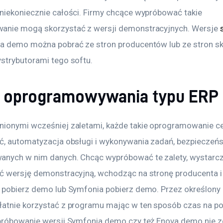
niekoniecznie całości. Firmy chcące wypróbować takie 
nie mogą skorzystać z wersji demonstracyjnych. Wersje 
ova demo można pobrać ze stron producentów lub ze stron s
strybutorami tego softu.
 oprogramowywania typu ERP
ionymi wcześniej zaletami, każde takie oprogramowanie ce
ć, automatyzacja obsługi i wykonywania zadań, bezpieczeń
nych w nim danych. Chcąc wypróbować te zalety, wystarcz
ć wersję demonstracyjną, wchodząc na stronę producenta i 
 pobierz demo lub Symfonia pobierz demo. Przez określony 
atnie korzystać z programu mając w ten sposób czas na po
próbowanie wersji Symfonia demo czy też Enova demo nie z