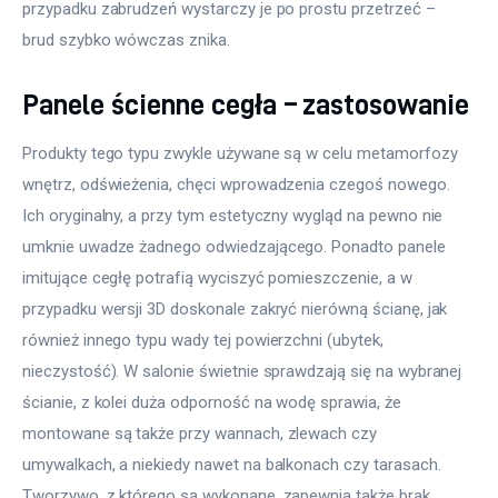
przypadku zabrudzeń wystarczy je po prostu przetrzeć – 
brud szybko wówczas znika.  
Panele ścienne cegła – zastosowanie
Produkty tego typu zwykle używane są w celu metamorfozy 
wnętrz, odświeżenia, chęci wprowadzenia czegoś nowego. 
Ich oryginalny, a przy tym estetyczny wygląd na pewno nie 
umknie uwadze żadnego odwiedzającego. Ponadto panele 
imitujące cegłę potrafią wyciszyć pomieszczenie, a w 
przypadku wersji 3D doskonale zakryć nierówną ścianę, jak 
również innego typu wady tej powierzchni (ubytek, 
nieczystość). W salonie świetnie sprawdzają się na wybranej 
ścianie, z kolei duża odporność na wodę sprawia, że 
montowane są także przy wannach, zlewach czy 
umywalkach, a niekiedy nawet na balkonach czy tarasach. 
Tworzywo, z którego są wykonane, zapewnia także brak 