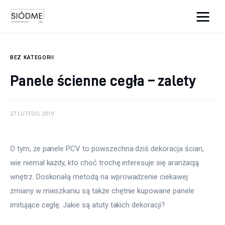
Cats And Dogs
BEZ KATEGORII
Biznes
Panele ścienne cegła – zalety
Uroda
27 LUTEGO, 2019
Edukacja
Dom i ogród
O tym, że panele PCV to powszechna dziś dekoracja ścian, 
wie niemal każdy, kto choć trochę interesuje się aranżacją 
Więcej
wnętrz. Doskonałą metodą na wprowadzenie ciekawej 
zmiany w mieszkaniu są także chętnie kupowane panele 
imitujące cegłę. Jakie są atuty takich dekoracji?