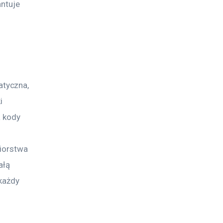
ntuje 
tyczna, 
i 
 kody 
iorstwa 
łą 
każdy 