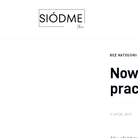
Biznes
Uroda
Edukacja
Dom i ogród
BEZ KATEGORII
Now
Więcej
pra
5 LIPCA, 2019