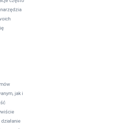
acje często 
 narzędzia 
woich 
ię 
emów 
nym, jak i 
ść 
wiście 
działanie 