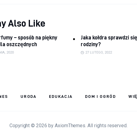
y Also Like
fumy – sposób na piękny
Jaka kołdra sprawdzi się
dla oszczędnych
rodziny?
NIA, 2020
27 LUTEGO, 2022
NES
URODA
EDUKACJA
DOM I OGRÓD
WI
Copyright © 2026 by AxiomThemes. All rights reserved.