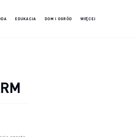
ODA
EDUKACJA
DOM I OGRÓD
WIĘCEJ
ARM