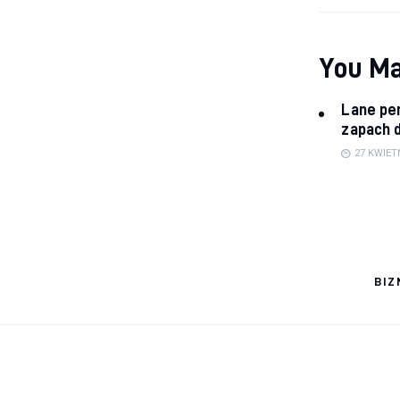
You Ma
Lane per
zapach 
27 KWIET
BIZ