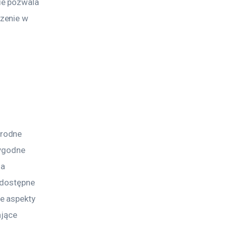
ie pozwala 
zenie w 
 
 
rodne 
ygodne 
a 
 dostępne 
e aspekty 
jące 