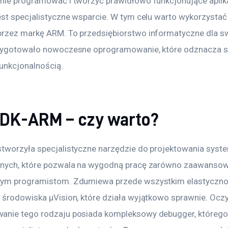
nie programować i tworzyć prawidłowo funkcjonujące aplik
est specjalistyczne wsparcie. W tym celu warto wykorzystać
rzez markę ARM. To przedsiębiorstwo informatyczne dla s
zygotowało nowoczesne oprogramowanie, które odznacza s
unkcjonalnością.
MDK-ARM – czy warto?
tworzyła specjalistyczne narzędzie do projektowania syst
nych, które pozwala na wygodną pracę zarówno zaawansowa
cym programistom. Zdumiewa przede wszystkim elastyczno
 środowiska μVision, które działa wyjątkowo sprawnie. Oczy
nie tego rodzaju posiada kompleksowy debugger, którego 