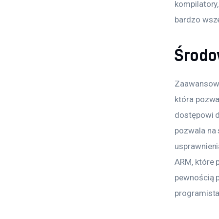
kompilatory,
bardzo wsz
Środo
Zaawansowan
która pozwal
dostępowi d
pozwala na 
usprawnieni
ARM, które 
pewnością p
programista