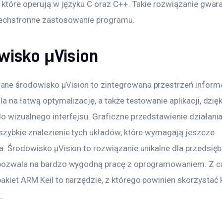
 które operują w języku C oraz C++. Takie rozwiązanie gwara
echstronne zastosowanie programu.
wisko μVision
e środowisko μVision to zintegrowana przestrzeń informa
a na łatwą optymalizację, a także testowanie aplikacji, dzięk
o wizualnego interfejsu. Graficzne przedstawienie działania
szybkie znalezienie tych układów, które wymagają jeszcze 
a. Środowisko μVision to rozwiązanie unikalne dla przedsięb
pozwala na bardzo wygodną pracę z oprogramowaniem. Z ca
akiet ARM Keil to narzędzie, z którego powinien skorzystać 
.