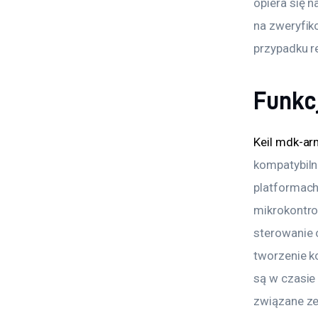
opiera się 
na zweryfik
przypadku r
Funkc
Keil mdk-a
kompatybiln
platformach
mikrokontro
sterowanie 
tworzenie k
są w czasie
związane ze