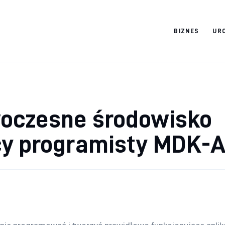
BIZNES
UR
Cats And Dogs
oczesne środowisko
cy programisty MDK-