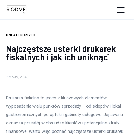
Cats And Dogs
UNCATEGORIZED
Biznes
Najczęstsze usterki drukarek
fiskalnych i jak ich uniknąć
Uroda
Edukacja
7 MAJA, 2025
Dom i ogród
Drukarka fiskalna to jeden z kluczowych elementów 
Więcej
wyposażenia wielu punktów sprzedaży – od sklepów i lokali 
gastronomicznych po apteki i gabinety usługowe. Jej awaria 
oznacza przestój w obsłudze klientów i potencjalne straty 
finansowe. Warto więc poznać najczęstsze usterki drukarek 