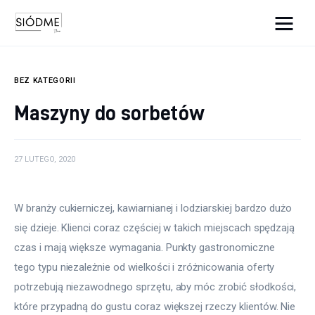
Cats And Dogs
BEZ KATEGORII
Biznes
Maszyny do sorbetów
Uroda
27 LUTEGO, 2020
Edukacja
Dom i ogród
W branży cukierniczej, kawiarnianej i lodziarskiej bardzo dużo 
się dzieje. Klienci coraz częściej w takich miejscach spędzają 
Więcej
czas i mają większe wymagania. Punkty gastronomiczne 
tego typu niezależnie od wielkości i zróżnicowania oferty 
potrzebują niezawodnego sprzętu, aby móc zrobić słodkości, 
które przypadną do gustu coraz większej rzeczy klientów. Nie 