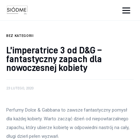
Cats And Dogs
BEZ KATEGORII
Biznes
L’imperatrice 3 od D&G –
fantastyczny zapach dla
Uroda
nowoczesnej kobiety
Edukacja
Dom i ogród
23 LUTEGO, 2020
Więcej
Perfumy Dolce & Gabbana to zawsze fantastyczny pomysł 
dla każdej kobiety. Warto zacząć dzień od niepowtarzalnego 
zapachu, który ubierze kobietę w odpowiedni nastrój na cały, 
długi dzień pełen wyzwań.