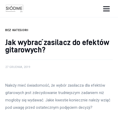
Cats And Dogs
BEZ KATEGORII
Biznes
Jak wybrać zasilacz do efektów
gitarowych?
Uroda
Edukacja
27 GRUDNIA, 2019
Dom i ogród
Należy mieć świadomość, że wybór zasilacza dla efektów 
Więcej
gitarowych jest zdecydowanie trudniejszym zadaniem niż 
mogłoby się wydawać. Jakie kwestie koniecznie należy wziąć 
pod uwagę przed ostatecznym podjęciem decyzji?