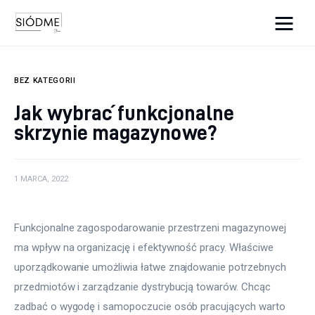
Cats And Dogs
BEZ KATEGORII
Biznes
Jak wybrać funkcjonalne
skrzynie magazynowe?
Uroda
Edukacja
1 MARCA, 2022
Dom i ogród
Funkcjonalne zagospodarowanie przestrzeni magazynowej 
Więcej
ma wpływ na organizację i efektywność pracy. Właściwe 
uporządkowanie umożliwia łatwe znajdowanie potrzebnych 
przedmiotów i zarządzanie dystrybucją towarów. Chcąc 
zadbać o wygodę i samopoczucie osób pracujących warto 