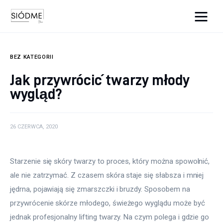
Cats And Dogs
BEZ KATEGORII
Biznes
Jak przywrócić twarzy młody
wygląd?
Uroda
Edukacja
26 CZERWCA, 2020
Dom i ogród
Starzenie się skóry twarzy to proces, który można spowolnić, 
Więcej
ale nie zatrzymać. Z czasem skóra staje się słabsza i mniej 
jędrna, pojawiają się zmarszczki i bruzdy. Sposobem na 
przywrócenie skórze młodego, świeżego wyglądu może być 
jednak profesjonalny lifting twarzy. Na czym polega i gdzie go 