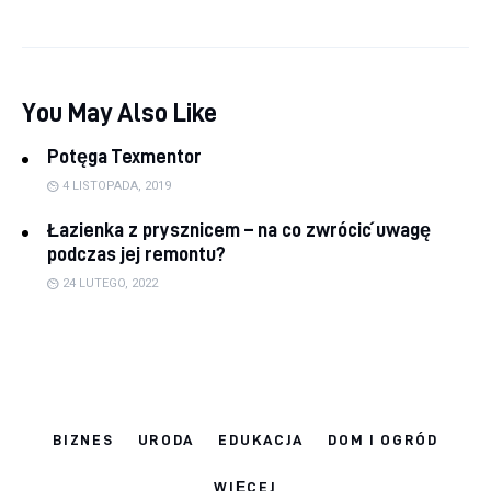
You May Also Like
Potęga Texmentor
4 LISTOPADA, 2019
Łazienka z prysznicem – na co zwrócić uwagę
podczas jej remontu?
24 LUTEGO, 2022
BIZNES
URODA
EDUKACJA
DOM I OGRÓD
WIĘCEJ