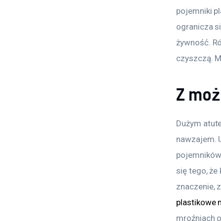
pojemniki p
ogranicza s
żywność. Ró
czyszczą. M
Z moż
Dużym atute
nawzajem. U
pojemników.
się tego, że
znaczenie, 
plastikowe 
mroźniach or