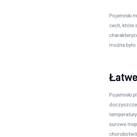
Pojemniki m
cech, które
charakteryz
można było
Łatwe
Pojemniki p
doczyszczen
temperatury
surowe mięs
chorobotwór