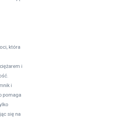
ci, która 
ciężarem i 
ość. 
nik i 
bo pomaga 
ylko 
ąc się na 