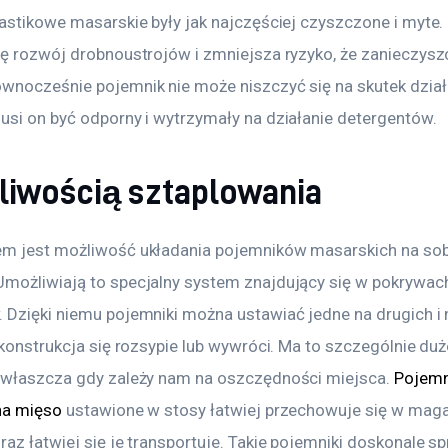
lastikowe masarskie były jak najczęściej czyszczone i myte. 
ię rozwój drobnoustrojów i zmniejsza ryzyko, że zanieczysz
wnocześnie pojemnik nie może niszczyć się na skutek działa
usi on być odporny i wytrzymały na działanie detergentów.
liwością sztaplowania
m jest możliwość układania pojemników masarskich na sob
możliwiają to specjalny system znajdujący się w pokrywach
 Dzięki niemu pojemniki można ustawiać jedne na drugich i 
 konstrukcja się rozsypie lub wywróci. Ma to szczególnie duż
zwłaszcza gdy zależy nam na oszczędności miejsca. 
Pojemn
na mięso
 ustawione w stosy łatwiej przechowuje się w maga
az łatwiej się je transportuje. Takie pojemniki doskonale s