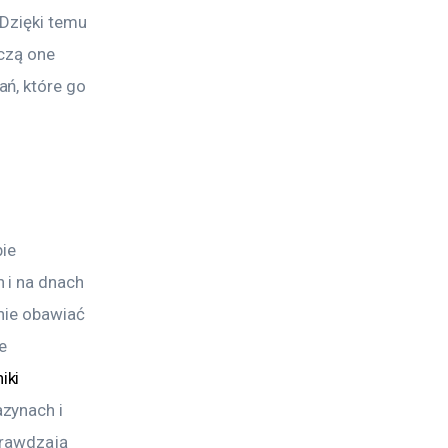
Dzięki temu 
czą one 
ń, które go 
ie 
 i na dnach 
nie obawiać 
e 
iki 
zynach i 
prawdzają 