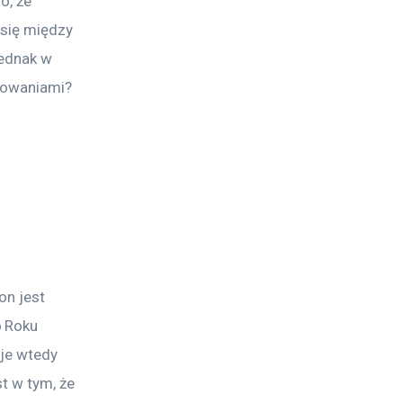
o, że 
 się między 
ednak w 
kowaniami? 
e
on jest 
 Roku 
je wtedy 
t w tym, że 