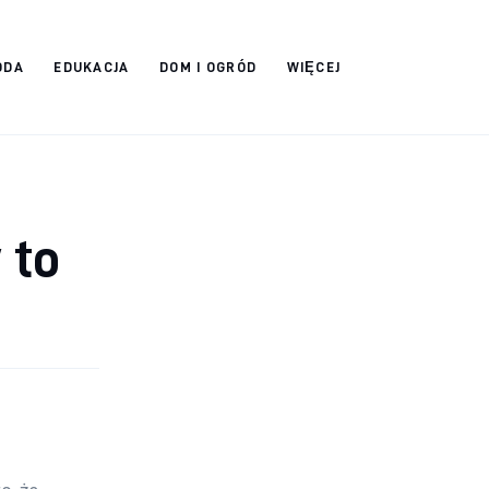
ODA
EDUKACJA
DOM I OGRÓD
WIĘCEJ
 to