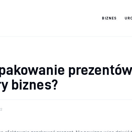
BIZNES
UR
Cats And Dogs
 pakowanie prezentów
y biznes?
22