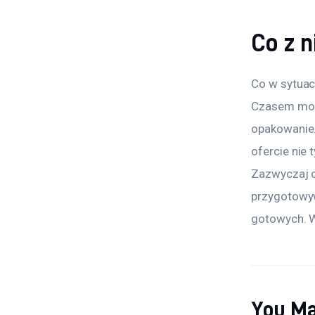
Co z 
Co w sytuacj
Czasem możn
opakowanie.
ofercie nie
Zazwyczaj cz
przygotowyw
gotowych. W
You Ma