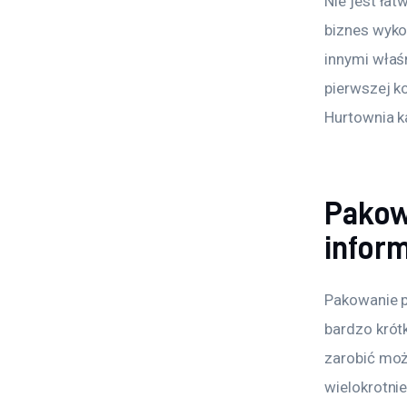
Nie jest ła
biznes wykor
innymi właś
pierwszej k
Hurtownia 
Pakow
infor
Pakowanie p
bardzo krót
zarobić moż
wielokrotnie