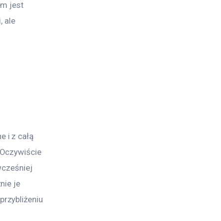
m jest 
 ale 
 
i z całą 
 Oczywiście 
wcześniej 
ie je 
rzybliżeniu 