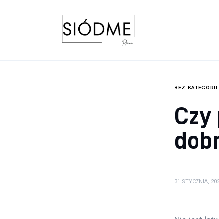
Biznes
Uroda
Edukacja
Dom i ogród
BEZ KATEGORII
Czy
Więcej
dobr
31 STYCZNIA, 20