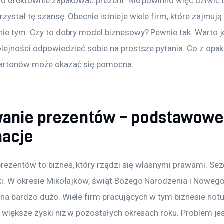
two efektownie zapakować prezent. Nie powinno więc dziwić t
zystał tę szansę. Obecnie istnieje wiele firm, które zajmują
nie tym. Czy to dobry model biznesowy? Pewnie tak. Warto j
olejności odpowiedzieć sobie na prostsze pytania. Co z opa
kartonów może okazać się pomocna.
anie prezentów – podstawow
macje
rezentów to biznes, który rządzi się własnymi prawami. Sez
ki. W okresie Mikołajków, świąt Bożego Narodzenia i Nowego
na bardzo dużo. Wiele firm pracujących w tym biznesie notu
 większe zyski niż w pozostałych okresach roku. Problem jes