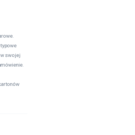
arowe. 
etypowe 
w swojej 
amówienie. 
kartonów 