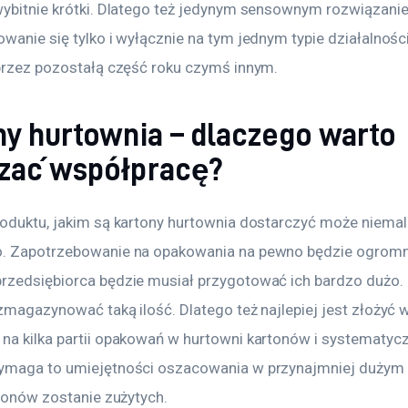
wybitnie krótki. Dlatego też jedynym sensownym rozwiązanie
wanie się tylko i wyłącznie na tym jednym typie działalności,
 przez pozostałą część roku czymś innym.
ny hurtownia – dlaczego warto
zać współpracę?
roduktu, jakim są kartony hurtownia dostarczyć może niemal
. Zapotrzebowanie na opakowania na pewno będzie ogromne 
rzedsiębiorca będzie musiał przygotować ich bardzo dużo.
zmagazynować taką ilość. Dlatego też najlepiej jest złożyć 
na kilka partii opakowań w hurtowni kartonów i systematyczn
ymaga to umiejętności oszacowania w przynajmniej dużym p
rtonów zostanie zużytych.