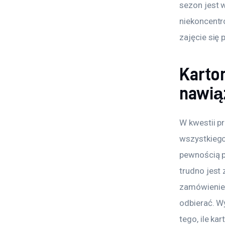
sezon jest 
niekoncentro
zajęcie się
Karto
nawią
W kwestii p
wszystkiego
pewnością p
trudno jest 
zamówienie 
odbierać. W
tego, ile ka