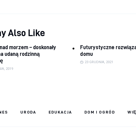
y Also Like
nad morzem – doskonały
Futurystyczne rozwiąza
a udaną rodzinną
domu
ję
23 GRUDNIA, 2021
IA, 2019
NES
URODA
EDUKACJA
DOM I OGRÓD
WI