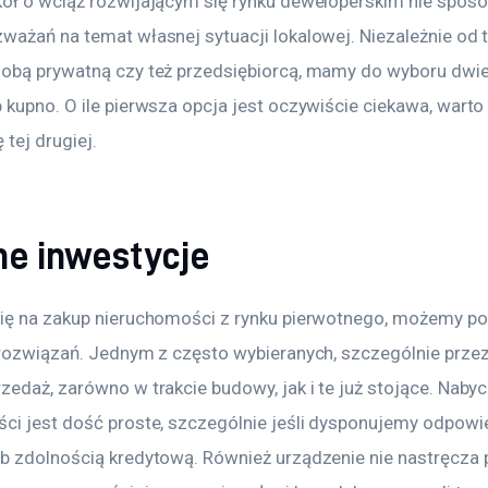
ół o wciąż rozwijającym się rynku deweloperskim nie sposó
ważań na temat własnej sytuacji lokalowej. Niezależnie od 
obą prywatną czy też przedsiębiorcą, mamy do wyboru dwie 
kupno. O ile pierwsza opcja jest oczywiście ciekawa, warto b
 tej drugiej.
ne inwestycje
ię na zakup nieruchomości z rynku pierwotnego, możemy po
 rozwiązań. Jednym z często wybieranych, szczególnie przez 
edaż, zarówno w trakcie budowy, jak i te już stojące. Nabyci
ci jest dość proste, szczególnie jeśli dysponujemy odpowi
b zdolnością kredytową. Również urządzenie nie nastręcza 