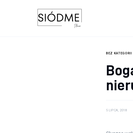
Biznes
Uroda
Edukacja
Dom i ogród
BEZ KATEGORII
Bog
Więcej
nie
5 LIPCA, 2018