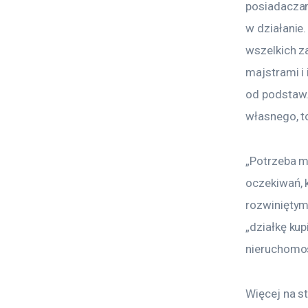
posiadaczam
w działanie.
wszelkich z
majstrami i
od podstaw.
własnego, t
„Potrzeba m
oczekiwań, 
rozwiniętym 
„działkę ku
nieruchomoś
Więcej na st