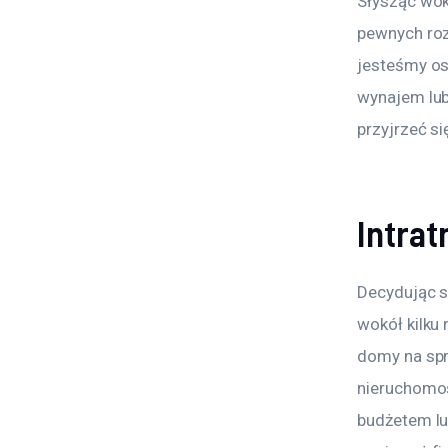
Słysząc wok
pewnych roz
jesteśmy os
wynajem lub 
przyjrzeć się
Intrat
Decydując s
wokół kilku
domy na sprz
nieruchomoś
budżetem lu