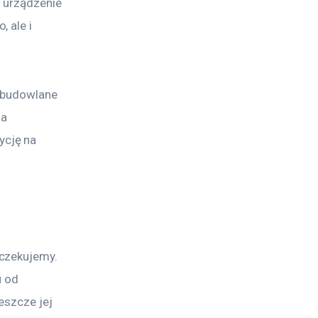
 urządzenie 
 ale i 
 budowlane 
a 
cję na 
czekujemy. 
 od 
eszcze jej 