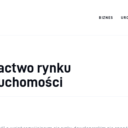
BIZNES
UR
Cats And Dogs
actwo rynku
ruchomości