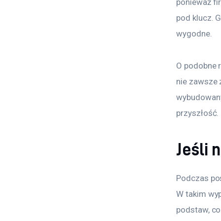
ponieważ fi
pod klucz. 
wygodne.
O podobne r
nie zawsze z
wybudowany 
przyszłość.
Jeśli 
Podczas pos
W takim wy
podstaw, co 