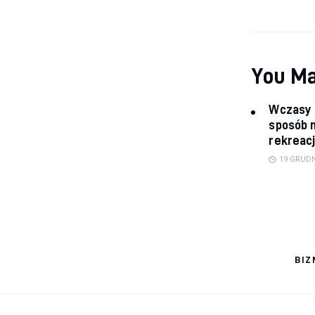
You Ma
Wczasy 
sposób n
rekreac
19 GRUDN
BIZ