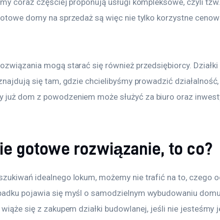
rmy coraz częściej proponują usługi kompleksowe, czyli tzw.
Gotowe domy na sprzedaż są więc nie tylko korzystne cenowo,
ozwiązania mogą starać się również przedsiębiorcy. Działki
najdują się tam, gdzie chcielibyśmy prowadzić działalność, 
już dom z powodzeniem może służyć za biuro oraz inwesty
nie gotowe rozwiązanie, to co?
zukiwań idealnego lokum, możemy nie trafić na to, czego o
padku pojawia się myśl o samodzielnym wybudowaniu domu
wiąże się z zakupem działki budowlanej, jeśli nie jesteśmy j