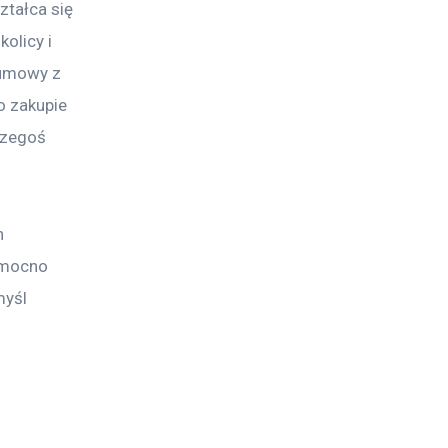
tałca się 
olicy i 
 umowy z 
o zakupie 
czegoś 
h 
 mocno 
myśl 