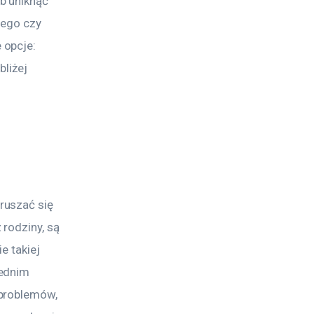
b uniknąć 
tego czy 
opcje: 
liżej 
ruszać się 
rodziny, są 
e takiej 
ednim 
problemów, 