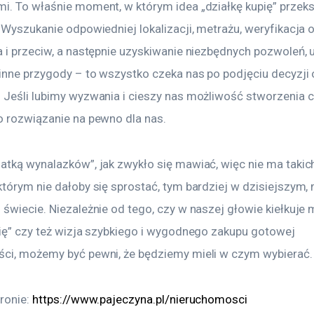
i. To właśnie moment, w którym idea „działkę kupię” przeksz
 Wyszukanie odpowiedniej lokalizacji, metrażu, weryfikacja ok
a i przeciw, a następnie uzyskiwanie niezbędnych pozwoleń,
 inne przygody – to wszystko czeka nas po podjęciu decyzji 
 Jeśli lubimy wyzwania i cieszy nas możliwość stworzenia 
o rozwiązanie na pewno dla nas.
atką wynalazków”, jak zwykło się mawiać, więc nie ma takic
którym nie dałoby się sprostać, tym bardziej w dzisiejszym,
świecie. Niezależnie od tego, czy w naszej głowie kiełkuje 
pię” czy też wizja szybkiego i wygodnego zakupu gotowej 
ci, możemy być pewni, że będziemy mieli w czym wybierać.
ronie: 
https://www.pajeczyna.pl/nieruchomosci