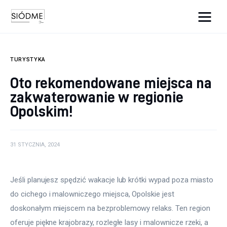
Cats And Dogs
TURYSTYKA
Biznes
Oto rekomendowane miejsca na
zakwaterowanie w regionie
Uroda
Opolskim!
Edukacja
Dom i ogród
31 STYCZNIA, 2024
Więcej
Jeśli planujesz spędzić wakacje lub krótki wypad poza miasto 
do cichego i malowniczego miejsca, Opolskie jest 
doskonałym miejscem na bezproblemowy relaks. Ten region 
oferuje piękne krajobrazy, rozległe lasy i malownicze rzeki, a 