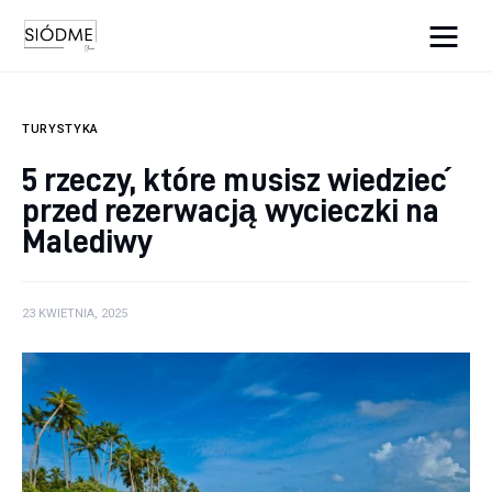
Cats And Dogs
TURYSTYKA
Biznes
5 rzeczy, które musisz wiedzieć
przed rezerwacją wycieczki na
Uroda
Malediwy
Edukacja
Dom i ogród
23 KWIETNIA, 2025
Więcej