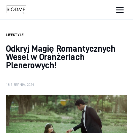
Cats And Dogs
LIFESTYLE
Biznes
Odkryj Magię Romantycznych
Wesel w Oranżeriach
Uroda
Plenerowych!
Edukacja
Dom i ogród
18 SIERPNIA, 2024
Więcej