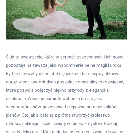
Ślub to wydarzenie, które w sercach zakochanych i ich gości 
pozostaje na zawsze jako wspomnienie pełne magii i uroku. 
By ten niezwykły dzień stał się jeszcze bardziej wyjątkowy, 
coraz więcej par młodych poszukuje oryginalnych rozwiązań, 
które pozwolą połączyć piękno przyrody z elegancką 
celebracją. Weselne namioty wchodzą do gry jako 
scenografia snów, gdzie nawet niepewna aura nie zakłóci 
planów. Oto jak z osłoną z płótna stworzyć królestwo 
miłości, splatając liście i kwiaty w taniec zmysłów. Poznaj 
sekrety dekoracji, które nadadzą przestrzeni życie, ożywiając 