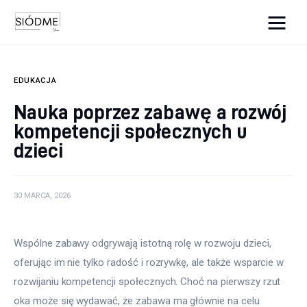
Cats And Dogs
EDUKACJA
Biznes
Nauka poprzez zabawę a rozwój
kompetencji społecznych u
Uroda
dzieci
Edukacja
Dom i ogród
30 MARCA, 2026
Więcej
Wspólne zabawy odgrywają istotną rolę w rozwoju dzieci, 
oferując im nie tylko radość i rozrywkę, ale także wsparcie w 
rozwijaniu kompetencji społecznych. Choć na pierwszy rzut 
oka może się wydawać, że zabawa ma głównie na celu 