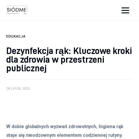
Cats And Dogs
EDUKACJA
Biznes
Dezynfekcja rąk: Kluczowe kroki
dla zdrowia w przestrzeni
Uroda
publicznej
Edukacja
Dom i ogród
28 LIPCA, 2025
Więcej
W dobie globalnych wyzwań zdrowotnych, higiena rąk 
staje się nieodzownym elementem codziennej rutyny. 