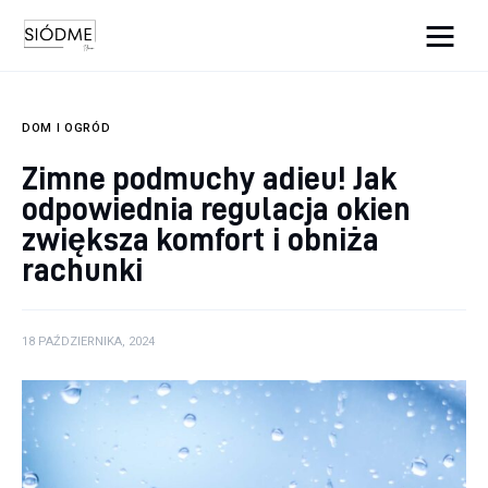
Cats And Dogs
DOM I OGRÓD
Biznes
Zimne podmuchy adieu! Jak
odpowiednia regulacja okien
Uroda
zwiększa komfort i obniża
Edukacja
rachunki
Dom i ogród
18 PAŹDZIERNIKA, 2024
Więcej