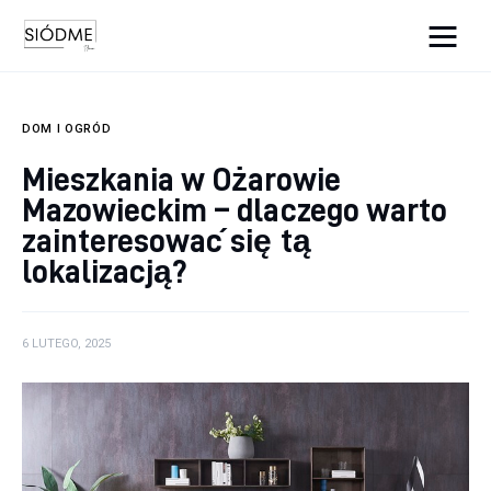
Cats And Dogs
DOM I OGRÓD
Biznes
Mieszkania w Ożarowie
Mazowieckim – dlaczego warto
Uroda
zainteresować się tą
Edukacja
lokalizacją?
Dom i ogród
6 LUTEGO, 2025
Więcej