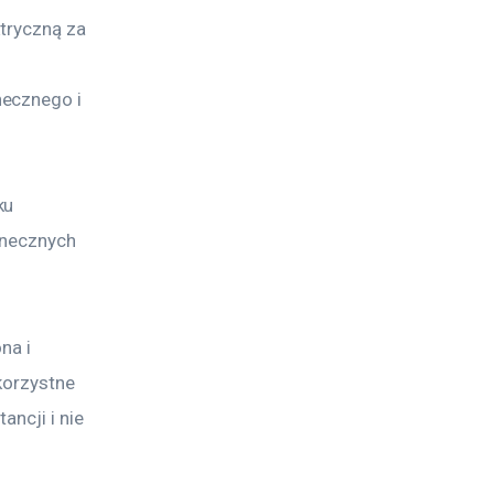
tryczną za 
ecznego i 
ku 
onecznych 
na i 
korzystne 
ncji i nie 