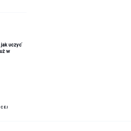
 jak uczyć
już w
ĘCEJ