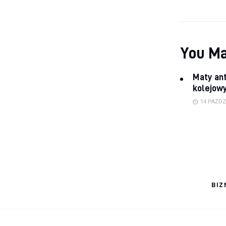
You Ma
Maty ant
kolejow
14 PAŹDZ
BIZ