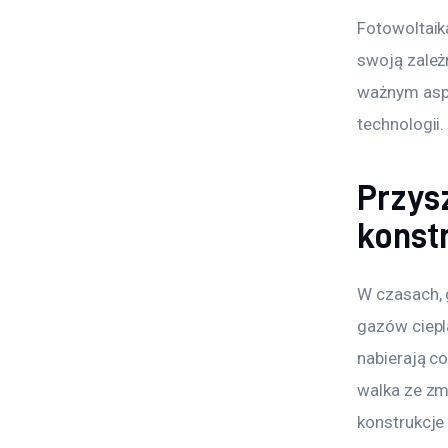
Fotowoltaika
swoją zależn
ważnym aspe
technologii.
Przys
konstr
W czasach, 
gazów ciepl
nabierają c
walka ze zm
konstrukcje