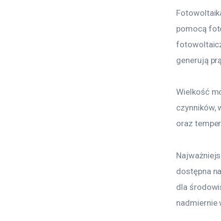
Fotowoltaika
pomocą foto
fotowoltaic
generują prą
Wielkość mo
czynników, 
oraz temper
Najważniejsz
dostępna na 
dla środowis
nadmiernie 