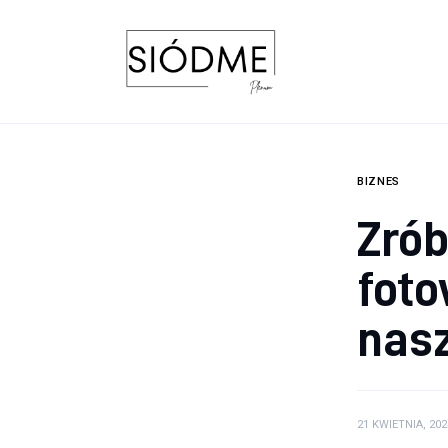
Biznes
Uroda
Edukacja
Dom i ogród
BIZNES
Zrób
Więcej
foto
nas
21 KWIETNIA, 202