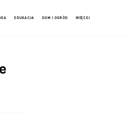
ODA
EDUKACJA
DOM I OGRÓD
WIĘCEJ
le