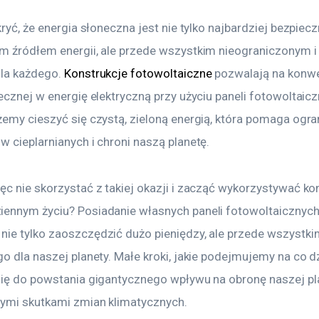
kryć, że energia słoneczna jest nie tylko najbardziej bezpiecz
m źródłem energii, ale przede wszystkim nieograniczonym 
la każdego. 
Konstrukcje fotowoltaiczne
 pozwalają na konwe
ecznej w energię elektryczną przy użyciu paneli fotowoltaic
żemy cieszyć się czystą, zieloną energią, która pomaga ogra
 cieplarnianych i chroni naszą planetę.
ęc nie skorzystać z takiej okazji i zacząć wykorzystywać ko
ennym życiu? Posiadanie własnych paneli fotowoltaicznyc
ie tylko zaoszczędzić dużo pieniędzy, ale przede wszystkim
o dla naszej planety. Małe kroki, jakie podejmujemy na co d
się do powstania gigantycznego wpływu na obronę naszej pl
nymi skutkami zmian klimatycznych.