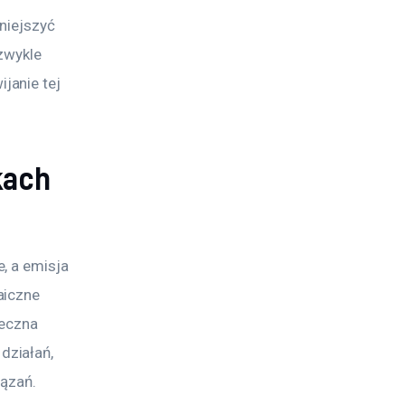
niejszyć 
zwykle 
anie tej 
kach
, a emisja 
aiczne 
eczna 
ziałań, 
iązań.