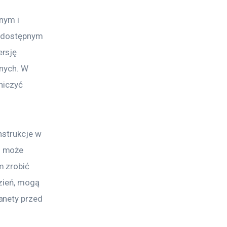
nym i 
i dostępnym 
rsję 
znych. W 
niczyć 
nstrukcje w 
h może 
 zrobić 
zień, mogą 
anety przed 