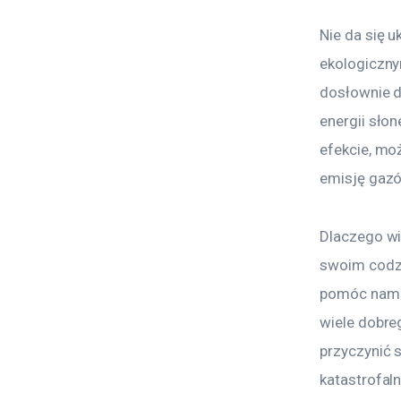
Nie da się u
ekologiczny
dosłownie d
energii słon
efekcie, mo
emisję gazów
Dlaczego wi
swoim codzi
pomóc nam n
wiele dobreg
przyczynić 
katastrofal