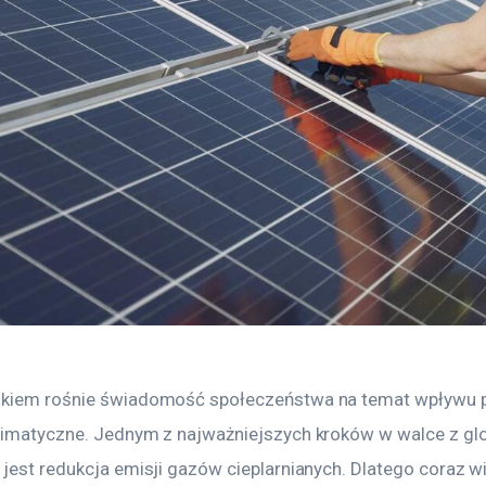
okiem rośnie świadomość społeczeństwa na temat wpływu 
limatyczne. Jednym z najważniejszych kroków w walce z gl
jest redukcja emisji gazów cieplarnianych. Dlatego coraz wi