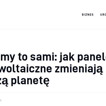
BIZNES
UR
Cats And Dogs
my to sami: jak pane
woltaiczne zmieniają
zą planetę
4