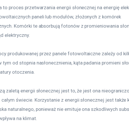
 to proces przetwarzania energii słonecznej na energię elek
woltaicznych paneli lub modułów, złożonych z komórek 
znych. Komórki te absorbują fotonów z promieniowania słon
d elektryczny.
cy produkowanej przez panele fotowoltaiczne zależy od kil
w tym od stopnia nasłonecznienia, kąta padania promieni sł
atury otoczenia.
ą zaletą energii słonecznej jest to, że jest ona nieograniczo
całym świecie. Korzystanie z energii słonecznej jest także 
ka naturalnego, ponieważ nie emituje ona szkodliwych substa
wpływa na klimat.