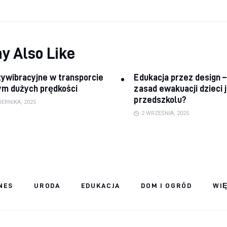
y Also Like
ywibracyjne w transporcie
Edukacja przez design –
ym dużych prędkości
zasad ewakuacji dzieci 
przedszkolu?
IERNIKA, 2025
2 WRZEŚNIA, 2025
NES
URODA
EDUKACJA
DOM I OGRÓD
WI