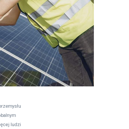
przemysłu 
obalnym 
ęcej ludzi 