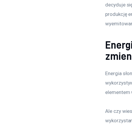
decyduje się
produkcję en
wyemitowan
Energi
zmien
Energia słon
wykorzystyw
elementem w
Ale czy wies
wykorzystani