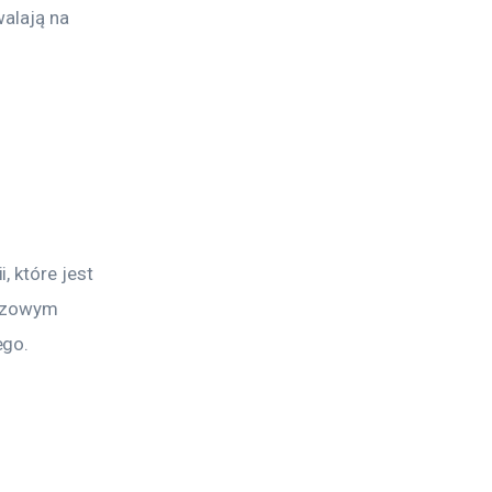
alają na 
 które jest 
uczowym 
ego.