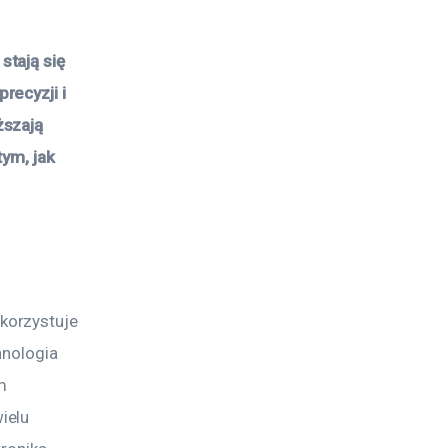
tają się 
ecyzji i 
szają 
ym, jak 
korzystuje 
hnologia 
m 
ielu 