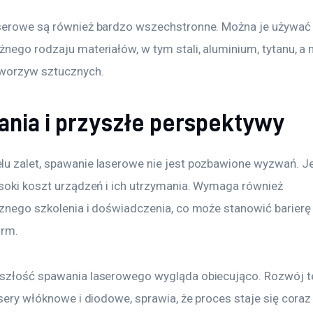
serowe są również bardzo wszechstronne. Można je używać
nego rodzaju materiałów, w tym stali, aluminium, tytanu, a 
tworzyw sztucznych. 
nia i przyszłe perspektywy
u zalet, spawanie laserowe nie jest pozbawione wyzwań. J
ysoki koszt urządzeń i ich utrzymania. Wymaga również 
cznego szkolenia i doświadczenia, co może stanowić barierę 
irm.
szłość spawania laserowego wygląda obiecująco. Rozwój te
asery włóknowe i diodowe, sprawia, że proces staje się coraz 