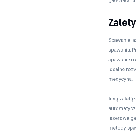
gałęziach pr
Zalet
Spawanie la
spawania. Pr
spawanie na
idealne rozw
medycyna.
Inną zaletą
automatyczn
laserowe ge
metody spa