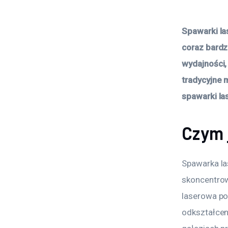
Spawarki la
coraz bardz
wydajności,
tradycyjne m
spawarki la
Czym 
Spawarka la
skoncentrow
laserowa po
odkształcen