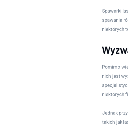
Spawarki la
spawania róż
niektórych 
Wyzwa
Pomimo wiel
nich jest w
specjalisty
niektórych f
Jednak przy
takich jak l