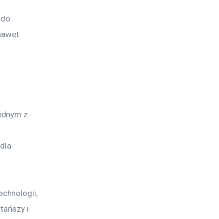
 do 
nawet 
ednym z 
dla 
chnologii, 
tańszy i 