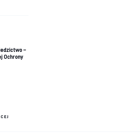
edzictwo –
ej Ochrony
ĘCEJ