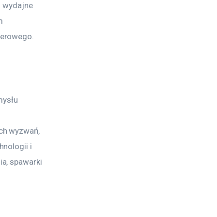
i wydajne 
m 
serowego.
mysłu 
ch wyzwań, 
nologii i 
a, spawarki 