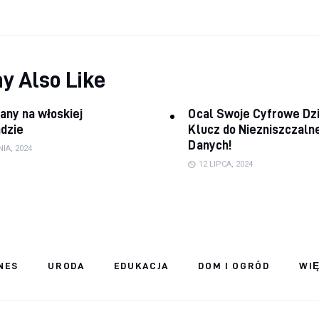
y Also Like
any na włoskiej
Ocal Swoje Cyfrowe Dzi
dzie
Klucz do Niezniszczaln
Danych!
NIA, 2024
12 LIPCA, 2024
NES
URODA
EDUKACJA
DOM I OGRÓD
WI