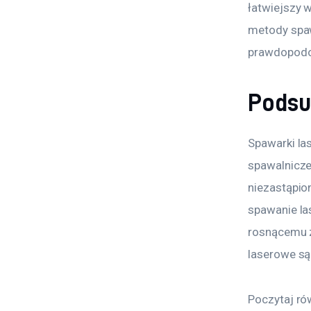
łatwiejszy 
metody spa
prawdopodob
Pods
Spawarki la
spawalnicze
niezastąpio
spawanie la
rosnącemu z
laserowe są 
Poczytaj ró