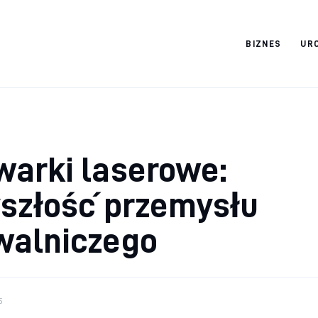
BIZNES
UR
Cats And Dogs
warki laserowe:
szłość przemysłu
walniczego
5