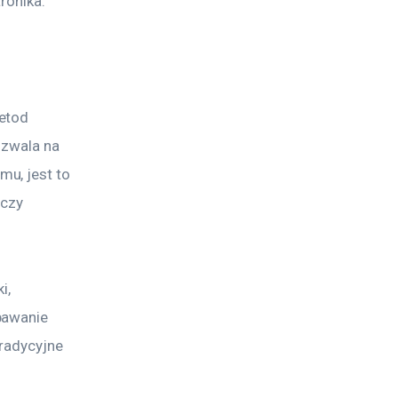
ronika.
etod 
ozwala na 
u, jest to 
 czy 
i, 
pawanie 
radycyjne 