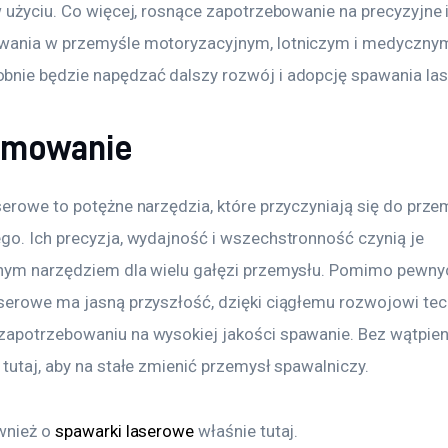
w użyciu. Co więcej, rosnące zapotrzebowanie na precyzyjne 
wania w przemyśle motoryzacyjnym, lotniczym i medyczny
nie będzie napędzać dalszy rozwój i adopcję spawania la
umowanie
serowe to potężne narzędzia, które przyczyniają się do prze
go. Ich precyzja, wydajność i wszechstronność czynią je 
nym narzędziem dla wielu gałęzi przemysłu. Pomimo pewny
serowe ma jasną przyszłość, dzięki ciągłemu rozwojowi tech
apotrzebowaniu na wysokiej jakości spawanie. Bez wątpieni
tutaj, aby na stałe zmienić przemysł spawalniczy.
wnież o 
spawarki laserowe
 właśnie tutaj. 