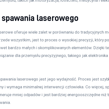
zemysłu, takich jak motoryzacja, lotnictwo, medycyna i elekt
y spawania laserowego
serowe oferuje wiele zalet w porównaniu do tradycyjnych m
zede wszystkim, jest to proces o wysokiej precyzji, który p
wet bardzo małych i skomplikowanych elementów. Dzięki tem
iązanie dla przemysłu precyzyjnego, takiego jak elektronika
 spawania laserowego jest jego wydajność. Proces jest szybk
y i wymaga minimalnej interwencji człowieka. Co więcej, s
neruje mniej odpadów i jest bardziej energooszczędne niż t
wania.