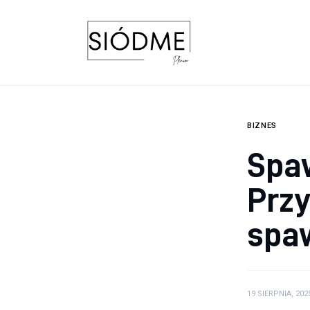
Biznes
Uroda
Edukacja
Dom i ogród
BIZNES
Spa
Więcej
Przy
spa
19 SIERPNIA, 202