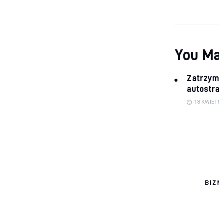
You Ma
Zatrzym
autostra
18 KWIET
BIZ